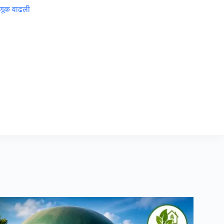
वणूक वाढली