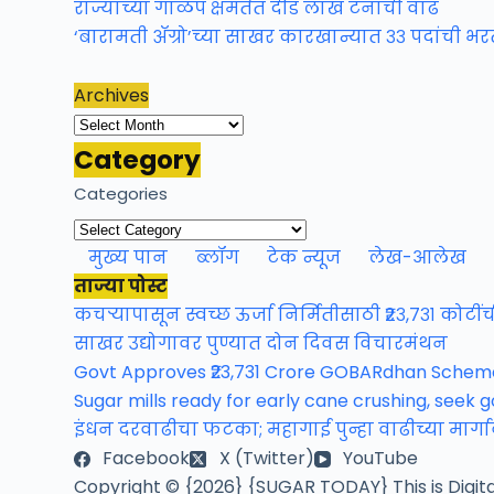
राज्याच्या गाळप क्षमतेत दीड लाख टनांची वाढ
‘बारामती ॲग्रो’च्या साखर कारखान्यात ३३ पदांची भर
Archives
Archives
Category
Categories
मुख्य पान
ब्लॉग
टेक न्यूज
लेख-आलेख
ताज्या पोस्ट
कचऱ्यापासून स्वच्छ ऊर्जा निर्मितीसाठी ₹२३,७३१ कोटीं
साखर उद्योगावर पुण्यात दोन दिवस विचारमंथन
Govt Approves ₹23,731 Crore GOBARdhan Scheme
Sugar mills ready for early cane crushing, seek 
इंधन दरवाढीचा फटका; महागाई पुन्हा वाढीच्या मार्ग
Facebook
X (Twitter)
YouTube
Copyright © {2026} {SUGAR TODAY} This is Digit