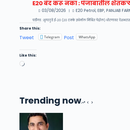
E20 बंद करू नका : पंजाबातील शेतकऱ्
03/08/2026
E20 Petrol
,
EBP
,
PANJAB FAR
चंडीगड : शुगरटुडे ई-२० (२० टक्के इथेनॉल मिश्रित पेट्रोल) धोरणावर देशभरा
Share this:
Tweet
Post
Telegram
WhatsApp
Like this:
Loading…
Trending now