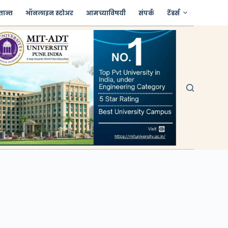
तान्त
ऑनलाइन स्टोअर
आमच्याविषयी
संपर्क
टेंडर्स