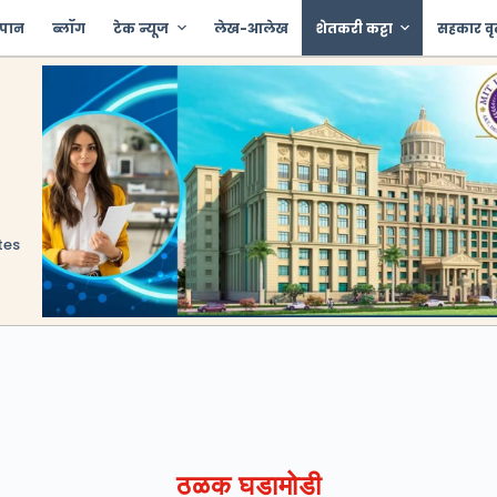
 पान
ब्लॉग
टेक न्यूज
लेख-आलेख
शेतकरी कट्टा
सहकार वृ
tes
ठळक घडामोडी