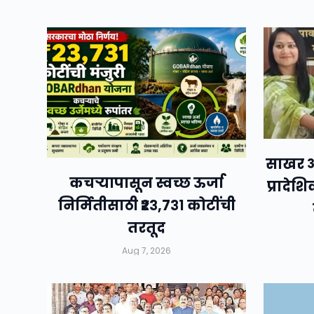
साखर आ
कचऱ्यापासून स्वच्छ ऊर्जा
प्रादेश
निर्मितीसाठी ₹२३,७३१ कोटींची
तरतूद
Aug 7, 2026