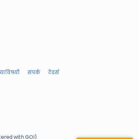
याविषयी
संपर्क
टेंडर्स
tered with GOI)