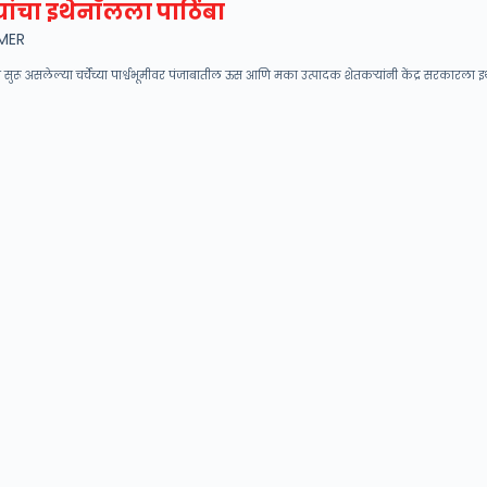
यांचा इथेनॉलला पाठिंबा
MER
त सुरू असलेल्या चर्चेच्या पार्श्वभूमीवर पंजाबातील ऊस आणि मका उत्पादक शेतकऱ्यांनी केंद्र सरकारला