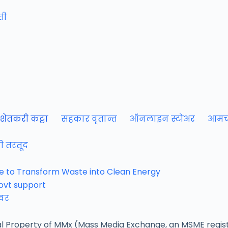
ती
शेतकरी कट्टा
सहकार वृतान्त
ऑनलाइन स्टोअर
आमच्
ची तरतूद
 to Transform Waste into Clean Energy
govt support
ावर
al Property of MMx (Mass Media Exchange, an MSME regis