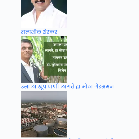
सत्यशील शेरकर
उसाला खूप पाणी लागते हा मोठा गैरसमज