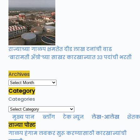
राज्याच्या गाळप क्षमतेत दीड लाख टनांची वाढ
‘बारामती ॲग्रो’च्या साखर कारखान्यात ३३ पदांची भरती
Archives
Archives
Category
Categories
मुख्य पान
ब्लॉग
टेक न्यूज
लेख-आलेख
शेतकर
ताज्या पोस्ट
गाळप हंगाम लवकर सुरू करण्यासाठी कारखान्यांची