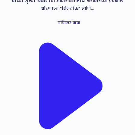
यांच्या जुन्या विधानाचा आधार घेत मोदी सरकारच्या इथेनॉल
धोरणाला “बिनडोक” आणि…
सविस्तर वाचा