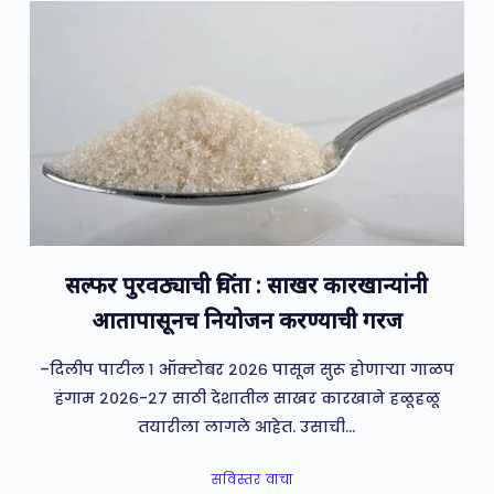
सल्फर पुरवठ्याची चिंता : साखर कारखान्यांनी
आतापासूनच नियोजन करण्याची गरज
–दिलीप पाटील १ ऑक्टोबर २०२६ पासून सुरू होणाऱ्या गाळप
हंगाम २०२६-२७ साठी देशातील साखर कारखाने हळूहळू
तयारीला लागले आहेत. उसाची…
सविस्तर वाचा