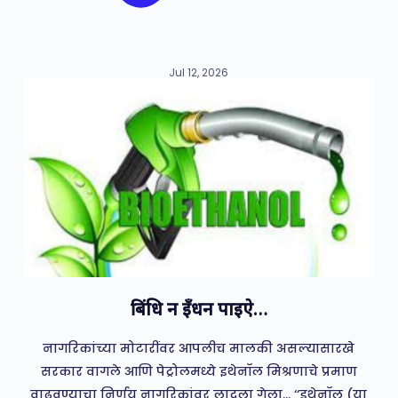
Jul 12, 2026
बिंधि न इँधन पाइऐ…
नागरिकांच्या मोटारींवर आपलीच मालकी असल्यासारखे
सरकार वागले आणि पेट्रोलमध्ये इथेनॉल मिश्रणाचे प्रमाण
वाढवण्याचा निर्णय नागरिकांवर लादला गेला… ‘‘इथेनॉल (या