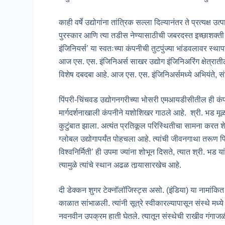
काही वर्षे उद्योगांना तांत्रिक सल्ला दिल्यानंतर ते प्रत्यक्ष 
पुरस्कार आणि त्या तडीस नेण्यासाठीची जबरदस्त इच्छाशक्ती
इंजिनियर्स’ या स्वतःच्या कंपनीची तुटपुंज्या भांडवलावर स्थ
आज एस. एस. इंजिनिअर्स साखर उद्योग इंजिनिअरिंग क्षेत्राती
विशेष दबदबा आहे. आज एस. एस. इंजिनिअर्समध्ये अभियंते,
पिंपरी-चिंचवड उद्योगनगरीच्या भोसरी एमआयडीसीतील ही कं
मार्गदर्शनाखाली कंपनीने यशोशिखर गाठले आहे. श्री. भड मूळचे
कुटुंबात झाला. अत्यंत प्रतिकूल परिस्थितीचा सामना करत शे
ग्लोबल उद्योगापर्यंत पोहचला आहे. त्यांची जीवनगाथा तरूण पि
विश्वनिर्मिती’ ही उपमा ज्यांना शोभून दिसते, त्यात श्री. भड या
त्यामुळे त्यांचे स्थान अढळ तार्‍यासारखेच आहे.
दी डेक्कन शुगर टेक्नॉलॉजिस्ट्स असो. (इंडिया) या नामांकित
काळात सांभाळली. त्यांनी सूत्रे स्वीकारल्यापासून संस्थे 
नवनवीन उपक्रम हाती घेतले. त्यातून संस्थेची राखीव गंगाज