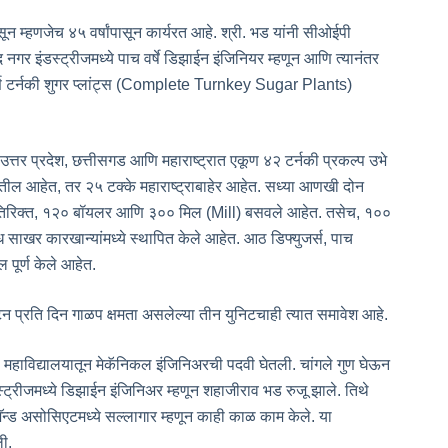
म्हणजेच ४५ वर्षांपासून कार्यरत आहे. श्री. भड यांनी सीओईपी
 नगर इंडस्ट्रीजमध्ये पाच वर्षे डिझाईन इंजिनियर म्हणून आणि त्यानंतर
संपूर्ण टर्नकी शुगर प्लांट्स (Complete Turnkey Sugar Plants)
उत्तर प्रदेश, छत्तीसगड आणि महाराष्ट्रात एकूण ४२ टर्नकी प्रकल्प उभे
्रातील आहेत, तर २५ टक्के महाराष्ट्राबाहेर आहेत. सध्या आणखी दोन
 व्यतिरिक्त, १२० बॉयलर आणि ३०० मिल (Mill) बसवले आहेत. तसेच, १००
र कारखान्यांमध्ये स्थापित केले आहेत. आठ डिफ्युजर्स, पाच
पूर्ण केले आहेत.
 टन प्रति दिन गाळप क्षमता असलेल्या तीन युनिटचाही त्यात समावेश आहे.
ी महाविद्यालयातून मेकॅनिकल इंजिनिअरची पदवी घेतली. चांगले गुण घेऊन
्ट्रीजमध्ये डिझाईन इंजिनिअर म्हणून शहाजीराव भड रुजू झाले. तिथे
जी अ‍ॅन्ड असोसिएटमध्ये सल्लागार म्हणून काही काळ काम केले. या
ली.