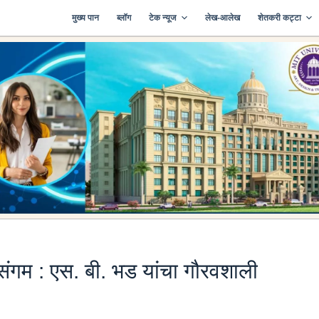
मुख्य पान
ब्लॉग
टेक न्यूज
लेख-आलेख
शेतकरी कट्टा
संगम : एस. बी. भड यांचा गौरवशाली