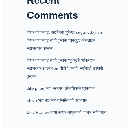
Recent
Comments
शेखर गायकवाड: वाढदिवस शुभेच्छा-sugartoday
on
शेखर गायकवाड यांची पुस्तके *शुगरटुडे ऑनलाइन
स्टोअर*वर उपलब्ध
शेखर गायकवाड यांची पुस्तके ‘शुगरटुडे ऑनलाइन
स्टोअर’वर उपलब्ध
on
‘शेतीचे कायदे’ सर्वांसाठी उपयोगी
पुस्तक
dilip p.
on
‘महा-सहकार’ त्रैमासिकाचे प्रकाशन
nk
on
‘महा-सहकार’ त्रैमासिकाचे प्रकाशन
Dilip Patil
on
नव्या साखर आयुक्तांनी पदभार स्वीकारला