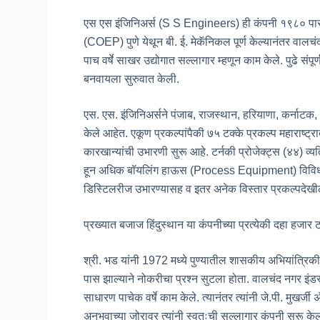
एस एस इंजिनिअर्स (S S Engineers) ही कंपनी १९८० पासून 
(COEP) पुणे येथून बी. ई. मेकॅनिकल पूर्ण केल्यानंतर वालचंद
पाच वर्षे साखर उद्योगात सल्लागार म्हणून काम केले. पुढे 
बनवायला सुरुवात केली.
एस. एस. इंजिनिअर्सने पंजाब, राजस्थान, हरियाणा, कर्नाटक, 
केले आहेत. एकूण प्रकल्पांपैकी ७५ टक्के प्रकल्प महाराष्ट
कारखान्यांची उभारणी सुरू आहे. टर्नकी प्रोजेक्ट्स (४४)
हून अधिक बॉयलिंग हाऊस (Process Equipment) विविध साख
डिस्टिलरीज उभारण्यासह व इतर अनेक विस्तार प्रकल्पदेखील 
प्रख्यात बजाज हिंदुस्थान या कंपनीच्या प्रत्येकी दहा हजार
श्री. भड यांनी 1972 मध्ये पुण्यातील शासकीय अभियांत्रिक
पास झाल्याने नोकरीचा प्रश्न सुटला होता. वालचंद नगर इंडस
साधारण पाचेक वर्षे काम केले. त्यानंतर त्यांनी जे.पी. मुखर्
अनुभवाच्या जोरावर त्यांनी स्वतःची सल्लागार कंपनी सुरू के