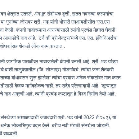
उत्पादन क्षेत्रात उतरले. अंगभूत संशोधक वृत्ती, सतत नवनव्या कल्पनांचा
 या गुणांच्या जोरावर श्री. भड यांनी भोसरी एमआयडीसीत ’एस.एस
ापना केली. कंपनी नावारूपास आणण्यासाठी त्यांनी प्रचंड मेहनत घेतली.
ल आघाडीचे नाव आहे. ‘टर्न की प्रोजेक्ट्स’मध्ये एस. एस. इंजिनिअर्सचा
 संशोधकांसह शेकडो लोक काम करतात..
पनी जागतिक पातळीवर नावाजलेली कंपनी बनली आहे. श्री. भड यांच्या
 बार्शी तालुक्यातील (जि. सोलापूर) गौडगांवचे. त्यांचा जन्म शेतकरी
ताच्या बांधावरून सुरू झालेला त्यांचा प्रवास अनेक संकटांवर मात करत
ढीसाठी केवळ मार्गदर्शकच नाही, तर सदैव प्रेरणादायी आहे. ‘शून्यातून
ंचे नाव अग्रणी आहे. त्यांनी प्रचंड कष्टातून हे विश्व निर्माण केले आहे,
 संस्थेच्या अध्यक्षपदाची जबाबदारी श्री. भड यांनी 2022 ते २०२६ या
मध्ये अनेक लोकाभिमुख बदल केले. बरीच नवी मंडळी संस्थेला जोडली.
ळी वाढवली.