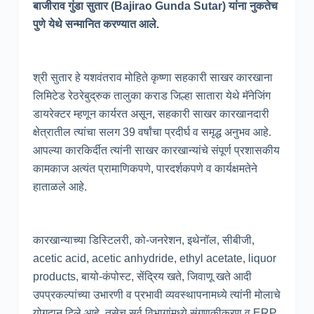
बाजीराव गुंडा सुतार (Bajirao Gunda Sutar) यांना नुकतेच
पुणे येथे सन्मानित करण्यात आले.
श्री सुतार हे यशवंतराव मोहिते कृष्णा सहकारी साखर कारखाना
लिमिटेड रेठरेबुद्रुक तालुका कराड जिल्हा सातारा येथे मॅनेजिंग
डायरेक्टर म्हणून कार्यरत असून, सहकारी साखर कारखानदारी
क्षेत्रातील त्यांचा सलग 39 वर्षांचा प्रदीर्घ व समृद्ध अनुभव आहे.
आपल्या कारकिर्दीत त्यांनी साखर कारखान्यांचे संपूर्ण प्रशासकीय
कामकाज अत्यंत प्रामाणिकपणे, पारदर्शकपणे व कार्यक्षमतेने
हाताळले आहे.
कारखान्याच्या डिस्टिलरी, को-जनरेशन, इथेनॉल, सीबीजी,
acetic acid, acetic anhydride, ethyl acetate, liquor
products, बायो-कंपोस्ट, सेंद्रिय खते, जिवाणू खते आदी
उपप्रकल्पांच्या उभारणी व प्रभावी व्यवस्थापनामध्ये त्यांनी मोलाचे
योगदान दिले आहे. तसेच सर्व विभागांमध्ये संगणकीकरण व ERP