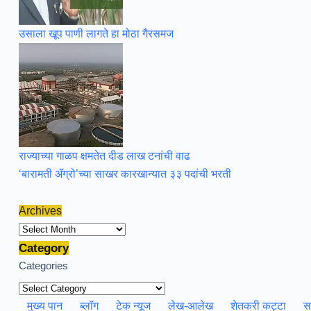
उसाला खूप पाणी लागते हा मोठा गैरसमज
राज्याच्या गाळप क्षमतेत दीड लाख टनांची वाढ
‘बारामती ॲग्रो’च्या साखर कारखान्यात ३३ पदांची भरती
Archives
Archives
Category
Categories
मुख्य पान
ब्लॉग
टेक न्यूज
लेख-आलेख
शेतकरी कट्टा
स