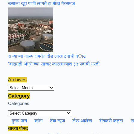
उसाला खूप पाणी लागते हा मोठा गैरसमज
राज्याच्या गाळप क्षमतेत दीड लाख टनांची वाढ
‘बारामती ॲग्रो’च्या साखर कारखान्यात ३३ पदांची भरती
Archives
Archives
Category
Categories
मुख्य पान
ब्लॉग
टेक न्यूज
लेख-आलेख
शेतकरी कट्टा
स
ताज्या पोस्ट