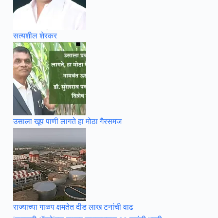
सत्यशील शेरकर
उसाला खूप पाणी लागते हा मोठा गैरसमज
राज्याच्या गाळप क्षमतेत दीड लाख टनांची वाढ