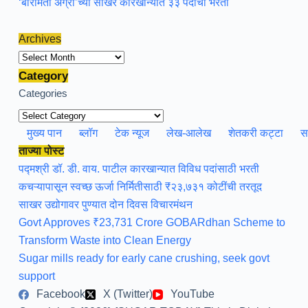
‘बारामती ॲग्रो’च्या साखर कारखान्यात ३३ पदांची भरती
Archives
Archives
Category
Categories
मुख्य पान
ब्लॉग
टेक न्यूज
लेख-आलेख
शेतकरी कट्टा
स
ताज्या पोस्ट
पद्मश्री डॉ. डी. वाय. पाटील कारखान्यात विविध पदांसाठी भरती
कचऱ्यापासून स्वच्छ ऊर्जा निर्मितीसाठी ₹२३,७३१ कोटींची तरतूद
साखर उद्योगावर पुण्यात दोन दिवस विचारमंथन
Govt Approves ₹23,731 Crore GOBARdhan Scheme to
Transform Waste into Clean Energy
Sugar mills ready for early cane crushing, seek govt
support
Facebook
X (Twitter)
YouTube