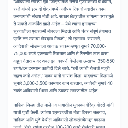
“आदिवासी त्यांच्या मूळ जिल्ह्य़ांमध्ये तसेच गुजरातमध्ये बांधकाम,
रस्ते बांधणे इत्यादी क्षेत्रांमध्ये अनौपचारिक रोजंदारीवर काम
करणार्‍यांची संख्या मोठी आहे. साखर क्षेत्रातील चांगल्या पगारामुळे
ते याकडे आकर्षित झाले आहेत – येथे त्यांना हंगामाच्या
सुरुवातीला एकरकमी मोबदला मिळतो आणि नंतर संपूर्ण हंगामात
प्रति टन उसाचा मोबदला मिळतो,” तो म्हणाला. सरासरी,
आदिवासी जोडप्याला आगाऊ रक्कम म्हणून सुमारे 70,000-
75,000 रुपये एकरकमी मिळतात आणि ते गिरणीत ऊस कसा
वाहून नेतात यावर अवलंबून, कापणी केलेल्या ऊसाच्या 350-550
रुपये/टन दरम्यान काहीही दिले जाते. “घरी त्यांची रोजची मजुरी
खूपच कमी असेल,” यादव यांनी सारांश दिला. यादवांच्या मिलमध्ये
सुमारे 3,000-3,500 कामगार काम करतात, ज्यापैकी सुमारे 40
टक्के आदिवासी भिल्ल आणि ठक्कर समाजातील आहेत.
नाशिक जिल्ह्यातील मालेगाव भागातील मुकादम वीरेंद्र बोरसे यांनी
याची पुष्टी केली. त्यांच्या श्रमशक्तीचा मोठा हिस्सा जळगाव,
नाशिक आणि धुळे येथील आदिवासी लोकसंख्येमधून काढला
जातो. “तेथे, त्यांना दररोज 100-200 रुपये रोजंदारी म्हणून