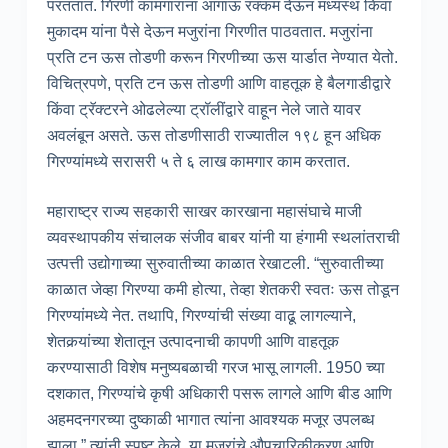
परततात. गिरणी कामगारांना आगाऊ रक्कम देऊन मध्यस्थ किंवा
मुकादम यांना पैसे देऊन मजुरांना गिरणीत पाठवतात. मजुरांना
प्रति टन ऊस तोडणी करून गिरणीच्या ऊस यार्डात नेण्यात येतो.
विचित्रपणे, प्रति टन ऊस तोडणी आणि वाहतूक हे बैलगाडीद्वारे
किंवा ट्रॅक्टरने ओढलेल्या ट्रॉलींद्वारे वाहून नेले जाते यावर
अवलंबून असते. ऊस तोडणीसाठी राज्यातील १९८ हून अधिक
गिरण्यांमध्ये सरासरी ५ ते ६ लाख कामगार काम करतात.
महाराष्ट्र राज्य सहकारी साखर कारखाना महासंघाचे माजी
व्यवस्थापकीय संचालक संजीव बाबर यांनी या हंगामी स्थलांतराची
उत्पत्ती उद्योगाच्या सुरुवातीच्या काळात रेखाटली. “सुरुवातीच्या
काळात जेव्हा गिरण्या कमी होत्या, तेव्हा शेतकरी स्वतः ऊस तोडून
गिरण्यांमध्ये नेत. तथापि, गिरण्यांची संख्या वाढू लागल्याने,
शेतकर्‍यांच्या शेतातून उत्पादनाची कापणी आणि वाहतूक
करण्यासाठी विशेष मनुष्यबळाची गरज भासू लागली. 1950 च्या
दशकात, गिरण्यांचे कृषी अधिकारी पसरू लागले आणि बीड आणि
अहमदनगरच्या दुष्काळी भागात त्यांना आवश्यक मजूर उपलब्ध
झाला,” त्यांनी स्पष्ट केले. या मजुरांचे औपचारिकीकरण आणि