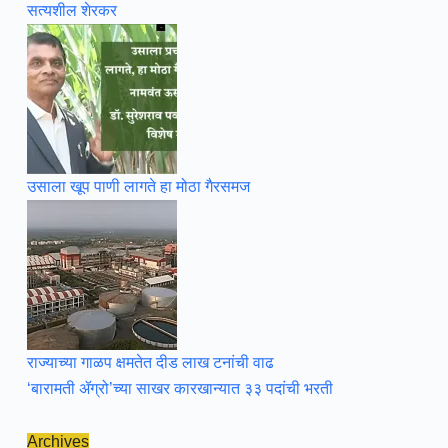
सत्यशील शेरकर
उसाला खूप पाणी लागते हा मोठा गैरसमज
राज्याच्या गाळप क्षमतेत दीड लाख टनांची वाढ
‘बारामती ॲग्रो’च्या साखर कारखान्यात ३३ पदांची भरती
Archives