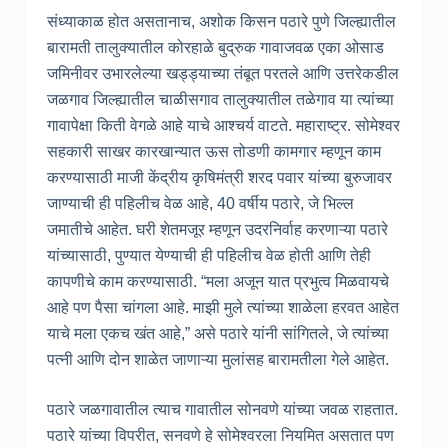
संध्याकाळ होत असतानाच, अशोक किसन पठारे पुणे जिल्ह्यातील
बारामती तालुक्यातील कोरहाळे बुद्रुक गावाजवळ एका ओसाड
जमिनीवर उभारलेल्या खड्ड्याच्या तंबूत परतले आणि उत्तरेकडील
जळगाव जिल्ह्यातील चाळीसगाव तालुक्यातील तळेगाव या त्यांच्या
गावापेक्षा किती वेगळे आहे याचे आश्चर्य वाटते. महाराष्ट्र. सोमेश्वर
सहकारी साखर कारखान्यात ऊस तोडणी कामगार म्हणून काम
करण्यासाठी माजी केंद्रीय कृषिमंत्री शरद पवार यांच्या बुरुजावर
जाण्याची ही पहिलीच वेळ आहे, 40 वर्षीय पठारे, जे भिल्ल
जमातीचे आहेत. घरी शेतमजूर म्हणून उदरनिर्वाह करणाऱ्या पठारे
यांच्यासाठी, पुण्यात येण्याची ही पहिलीच वेळ होती आणि तेही
कापणीचे काम करण्यासाठी. “मला अजून यात प्रभुत्व मिळवायचे
आहे पण पैसा चांगला आहे. माझी मुले त्यांच्या शाळेला हरवत आहेत
याचे मला एकच खंत आहे,” असे पठारे यांनी सांगितले, जे त्यांच्या
पत्नी आणि दोन शाळेत जाणाऱ्या मुलांसह बारामतीला गेले आहेत.
पठारे जळगावातील त्याच गावातील सोनवणे यांच्या जवळ राहतात.
पठारे यांच्या विपरीत, सनवणे हे सोमेश्वरला नियमित असतात पण