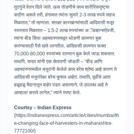
तुटपुंजे वेतन दिले जाते. ऊस तोडणीचे काम शारीरिकदृष्ट्या
कठीण असले तरी, हंगामात त्यांना सुमारे 2-3 लाख रुपये सहज
मिळतात,” तो म्हणाला. साखर कारखान्यांसाठी आदिवासी मजूर
स्वस्तात मिळतात – 1.5-2 लाख रुपयांच्या अॅडव्हान्सऐवजी,
त्यांना बीड किंवा अहमदनगरमधून थोडणी कामगार बुक
करण्यासाठी पैसे द्यावे लागतील, आदिवासी कामगार फक्त
70,000-80,000 रुपयांच्या दरम्यान बुक केले जाऊ शकतात.
तथापि, यादव यांनी एक चेतावणी जोडली – “बीड आणि
अहमदनगरमधील मजुरांनी केलेले काम बरेच श्रेष्ठ आहे कारण ते
आदिवासी मजुरांपेक्षा बरेच कुशल आहेत. तथापि, पूर्वीचे आता
हळूहळू मैदानातून बाहेर पडत असल्याने, जे उपलब्ध आहे ते
आम्हाला करावे लागेल,” त्याने स्पष्ट केले.
Courtsy – Indian Express
(https://indianexpress.com/article/cities/mumbai/th
e-changing-face-of-harvesters-in-maharashtra-
7772100/)