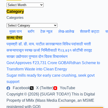
Archives
Category
Categories
मुख्य पान
ब्लॉग
टेक न्यूज
लेख-आलेख
शेतकरी कट्टा
स
ताज्या पोस्ट
पद्मश्री डॉ. डी. वाय. पाटील कारखान्यात विविध पदांसाठी भरती
कचऱ्यापासून स्वच्छ ऊर्जा निर्मितीसाठी ₹२३,७३१ कोटींची तरतूद
साखर उद्योगावर पुण्यात दोन दिवस विचारमंथन
Govt Approves ₹23,731 Crore GOBARdhan Scheme to
Transform Waste into Clean Energy
Sugar mills ready for early cane crushing, seek govt
support
Facebook
X (Twitter)
YouTube
Copyright © {2026} {SUGAR TODAY} This is Digital
Property of MMx (Mass Media Exchange, an MSME
registered with GOI)