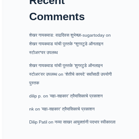
Recent
Comments
शेखर गायकवाड: वाढदिवस शुभेच्छा-sugartoday
on
शेखर गायकवाड यांची पुस्तके *शुगरटुडे ऑनलाइन
स्टोअर*वर उपलब्ध
शेखर गायकवाड यांची पुस्तके ‘शुगरटुडे ऑनलाइन
स्टोअर’वर उपलब्ध
on
‘शेतीचे कायदे’ सर्वांसाठी उपयोगी
पुस्तक
dilip p.
on
‘महा-सहकार’ त्रैमासिकाचे प्रकाशन
nk
on
‘महा-सहकार’ त्रैमासिकाचे प्रकाशन
Dilip Patil
on
नव्या साखर आयुक्तांनी पदभार स्वीकारला