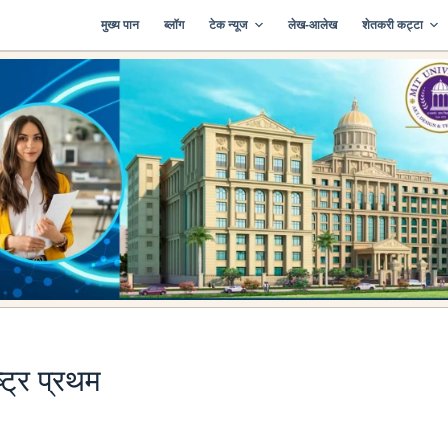
मुख्य पान
ब्लॉग
टेक न्यूज
लेख-आलेख
शेतकरी कट्टा
्ट्र प्रथम