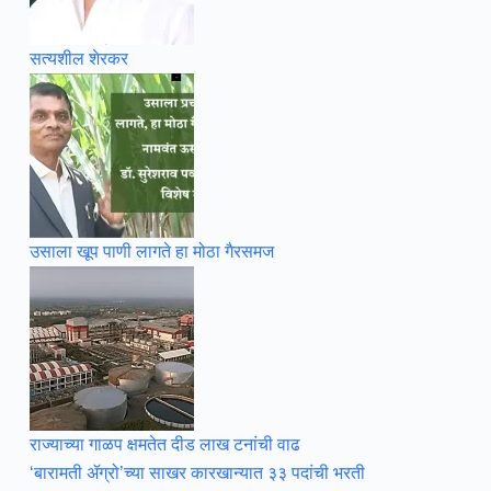
सत्यशील शेरकर
उसाला खूप पाणी लागते हा मोठा गैरसमज
राज्याच्या गाळप क्षमतेत दीड लाख टनांची वाढ
‘बारामती ॲग्रो’च्या साखर कारखान्यात ३३ पदांची भरती