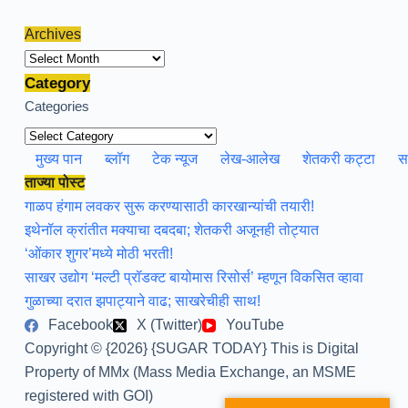
Archives
Archives
Category
Categories
मुख्य पान
ब्लॉग
टेक न्यूज
लेख-आलेख
शेतकरी कट्टा
स
ताज्या पोस्ट
गाळप हंगाम लवकर सुरू करण्यासाठी कारखान्यांची तयारी!
इथेनॉल क्रांतीत मक्याचा दबदबा; शेतकरी अजूनही तोट्यात
‘ओंकार शुगर’मध्ये मोठी भरती!
साखर उद्योग ‘मल्टी प्रॉडक्ट बायोमास रिसोर्स’ म्हणून विकसित व्हावा
गुळाच्या दरात झपाट्याने वाढ; साखरेचीही साथ!
Facebook
X (Twitter)
YouTube
Copyright © {2026} {SUGAR TODAY} This is Digital
Property of MMx (Mass Media Exchange, an MSME
registered with GOI)