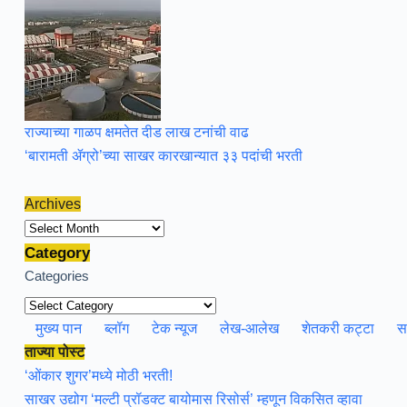
राज्याच्या गाळप क्षमतेत दीड लाख टनांची वाढ
‘बारामती ॲग्रो’च्या साखर कारखान्यात ३३ पदांची भरती
Archives
Archives
Category
Categories
मुख्य पान
ब्लॉग
टेक न्यूज
लेख-आलेख
शेतकरी कट्टा
स
ताज्या पोस्ट
‘ओंकार शुगर’मध्ये मोठी भरती!
साखर उद्योग ‘मल्टी प्रॉडक्ट बायोमास रिसोर्स’ म्हणून विकसित व्हावा