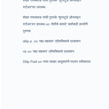
शेखर गायकवाड यांची पुस्तके *शुगरटुडे ऑनलाइन
स्टोअर*वर उपलब्ध
शेखर गायकवाड यांची पुस्तके ‘शुगरटुडे ऑनलाइन
स्टोअर’वर उपलब्ध
on
‘शेतीचे कायदे’ सर्वांसाठी उपयोगी
पुस्तक
dilip p.
on
‘महा-सहकार’ त्रैमासिकाचे प्रकाशन
nk
on
‘महा-सहकार’ त्रैमासिकाचे प्रकाशन
Dilip Patil
on
नव्या साखर आयुक्तांनी पदभार स्वीकारला