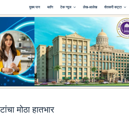
मुख्य पान
ब्लॉग
टेक न्यूज
लेख-आलेख
शेतकरी कट्टा
ांचा मोठा हातभार