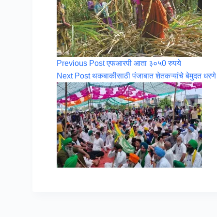
Previous
Post
एफआरपी आता ३०५0 रुपये
Next
Post
थकबाकीसाठी पंजाबात शेतकऱ्यांचे बेमुदत धरण