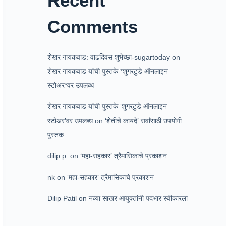
Recent
Comments
शेखर गायकवाड: वाढदिवस शुभेच्छा-sugartoday
on
शेखर गायकवाड यांची पुस्तके *शुगरटुडे ऑनलाइन
स्टोअर*वर उपलब्ध
शेखर गायकवाड यांची पुस्तके ‘शुगरटुडे ऑनलाइन
स्टोअर’वर उपलब्ध
on
‘शेतीचे कायदे’ सर्वांसाठी उपयोगी
पुस्तक
dilip p.
on
‘महा-सहकार’ त्रैमासिकाचे प्रकाशन
nk
on
‘महा-सहकार’ त्रैमासिकाचे प्रकाशन
Dilip Patil
on
नव्या साखर आयुक्तांनी पदभार स्वीकारला