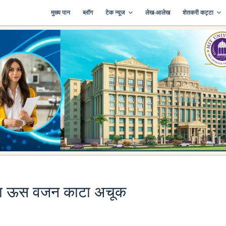
मुख्य पान
ब्लॉग
टेक न्यूज
लेख-आलेख
शेतकरी कट्टा
ाचा ऊस वजन काटा अचूक