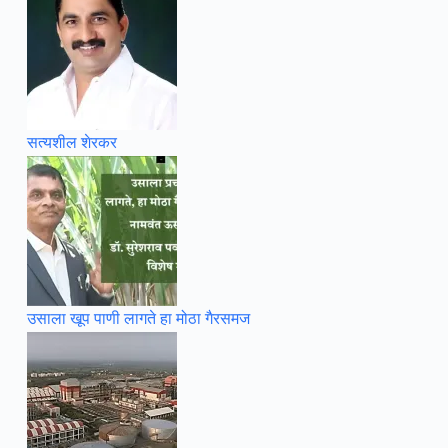
सत्यशील शेरकर
उसाला खूप पाणी लागते हा मोठा गैरसमज