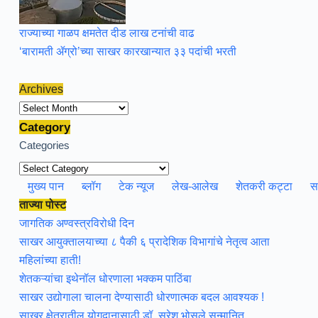
राज्याच्या गाळप क्षमतेत दीड लाख टनांची वाढ
‘बारामती ॲग्रो’च्या साखर कारखान्यात ३३ पदांची भरती
Archives
Archives
Category
Categories
मुख्य पान
ब्लॉग
टेक न्यूज
लेख-आलेख
शेतकरी कट्टा
स
ताज्या पोस्ट
जागतिक अण्वस्त्रविरोधी दिन
साखर आयुक्तालयाच्या ८ पैकी ६ प्रादेशिक विभागांचे नेतृत्व आता
महिलांच्या हाती!
शेतकऱ्यांचा इथेनॉल धोरणाला भक्कम पाठिंबा
साखर उद्योगाला चालना देण्यासाठी धोरणात्मक बदल आवश्यक !
साखर क्षेत्रातील योगदानासाठी डॉ. सुरेश भोसले सन्मानित