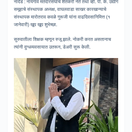
नांदेड : नायगाव मतदारसंघाचे शेतकरी नेते तथा व्ही. पी. के. उद्योग
समूहाचे संस्थापक अध्यक्ष, वाघलवाडा साखर कारखान्याचे
संस्थापक मारोतराव कवळे गुरूजी यांना वाढदिवसानिमित्त (१
जानेवारी) खूप खूप शुभेच्छा.
सुरुवातीला शिक्षक म्हणून रुजू झाले. नोकरी करत असतानाच
त्यांनी दुग्धव्यवसायात उतरून, डेअरी सुरू केली.