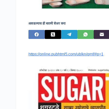
आवडल्यास ही बातमी शेअर करा
https://online.pubhtml5.com/ublkn/qrnf/#p=1