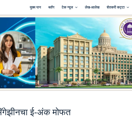
मुख्य पान
ब्लॉग
टेक न्यूज
लेख-आलेख
शेतकरी कट्टा
े मॅगेझीनचा ई-अंक मोफत