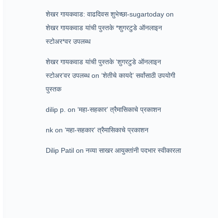
शेखर गायकवाड: वाढदिवस शुभेच्छा-sugartoday
on
शेखर गायकवाड यांची पुस्तके *शुगरटुडे ऑनलाइन
स्टोअर*वर उपलब्ध
शेखर गायकवाड यांची पुस्तके ‘शुगरटुडे ऑनलाइन
स्टोअर’वर उपलब्ध
on
‘शेतीचे कायदे’ सर्वांसाठी उपयोगी
पुस्तक
dilip p.
on
‘महा-सहकार’ त्रैमासिकाचे प्रकाशन
nk
on
‘महा-सहकार’ त्रैमासिकाचे प्रकाशन
Dilip Patil
on
नव्या साखर आयुक्तांनी पदभार स्वीकारला