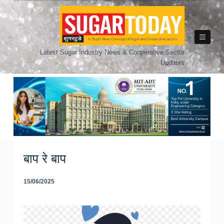
Skip
to
content
Latest Sugar Industry News & Cooperative Sector
Updates
बाप रे बाप
15/06/2025