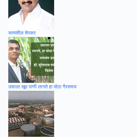
सत्यशील शेरकर
उसाला खूप पाणी लागते हा मोठा गैरसमज