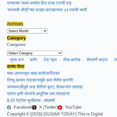
राज्याच्या गाळप क्षमतेत दीड लाख टनांची वाढ
‘बारामती ॲग्रो’च्या साखर कारखान्यात ३३ पदांची भरती
Archives
Archives
Category
Categories
मुख्य पान
ब्लॉग
टेक न्यूज
लेख-आलेख
शेतकरी कट्टा
स
ताज्या पोस्ट
मका-उसापासून आता बायोप्लास्टिक!
टिश्यू कल्चर तंत्रज्ञानामुळे ऊस शेतीत क्रांती!
जायकवाडीमुळे ऊस शेतीला बूस्ट; शेतकऱ्यांत उत्साह!
प्रवरा कृषी संस्थेचे आधुनिक उस तंत्रज्ञान!
ई-20 पेट्रोल सुरक्षितच : ओएमसी
Facebook
X (Twitter)
YouTube
Copyright © {2026} {SUGAR TODAY} This is Digital