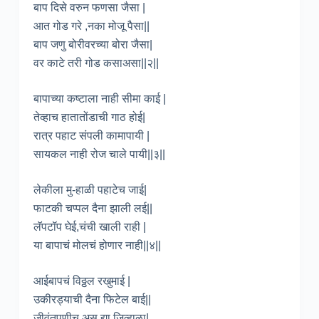
बाप दिसे वरुन फणसा जैसा |
आत गोड गरे ,नका मोजू पैसा||
बाप जणु बोरीवरच्या बोरा जैसा|
वर काटे तरी गोड कसाअसा||२||
बापाच्या कष्टाला नाही सीमा काई |
तेव्हाच हातातोंडाची गाठ होई|
रात्र पहाट संपली कामापायी |
सायकल नाही रोज चाले पायी||३||
लेकीला मु-हाळी पहाटेच जाई|
फाटकी चप्पल दैना झाली लई||
लॅपटॉप घेई,चंची खाली राही |
या बापाचं मोलचं होणार नाही||४||
आईबापचं विठ्ठल रखुमाई |
उकीरड्याची दैना फिटेल बाई||
जीवंतपणीच असू द्या जिव्हाळा|