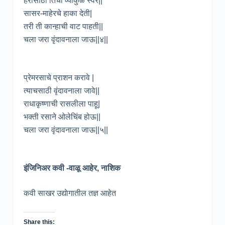
हरीसाठी तिचा व्याकुळ स्वर||
सासर-माहेरचे हाका देती|
तरी ती कान्हाची वाट पाहती||
चला जरा वृंदावनाला जाऊ||४||
प्रेमरसाचे प्राशन करावे |
त्याचसाठी वृंदावनाला जावे||
राधाकृष्णाची रासलीला पाहू|
भक्ती रसाने ओलेचिंब होऊ||
चला जरा वृंदावनाला जाऊ||५||
इंजिनिअर कवी -वाळू आहेर, नाशिक
कवी साखर उद्याेगातील तज्ञ आहेत
Share this: