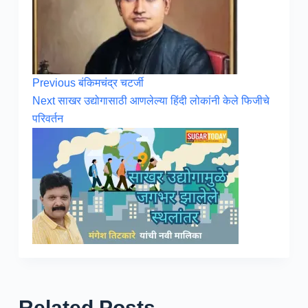
Previous
बंकिमचंद्र चटर्जी
Next
साखर उद्योगासाठी आणलेल्या हिंदी लोकांनी केले फिजीचे
परिवर्तन
Related Posts