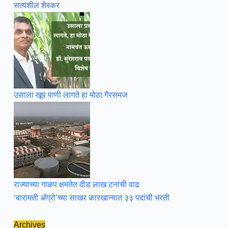
सत्यशील शेरकर
उसाला खूप पाणी लागते हा मोठा गैरसमज
राज्याच्या गाळप क्षमतेत दीड लाख टनांची वाढ
‘बारामती ॲग्रो’च्या साखर कारखान्यात ३३ पदांची भरती
Archives