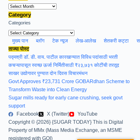
Archives
Category
Categories
मुख्य पान
ब्लॉग
टेक न्यूज
लेख-आलेख
शेतकरी कट्टा
स
ताज्या पोस्ट
पद्मश्री डॉ. डी. वाय. पाटील कारखान्यात विविध पदांसाठी भरती
कचऱ्यापासून स्वच्छ ऊर्जा निर्मितीसाठी ₹२३,७३१ कोटींची तरतूद
साखर उद्योगावर पुण्यात दोन दिवस विचारमंथन
Govt Approves ₹23,731 Crore GOBARdhan Scheme to
Transform Waste into Clean Energy
Sugar mills ready for early cane crushing, seek govt
support
Facebook
X (Twitter)
YouTube
Copyright © {2026} {SUGAR TODAY} This is Digital
Property of MMx (Mass Media Exchange, an MSME
registered with GOI)