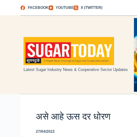
Skip
FACEBOOK
YOUTUBE
X (TWITTER)
to
content
Latest Sugar Industry News & Cooperative Sector Updates
असे आहे ऊस दर धोरण
27/04/2022