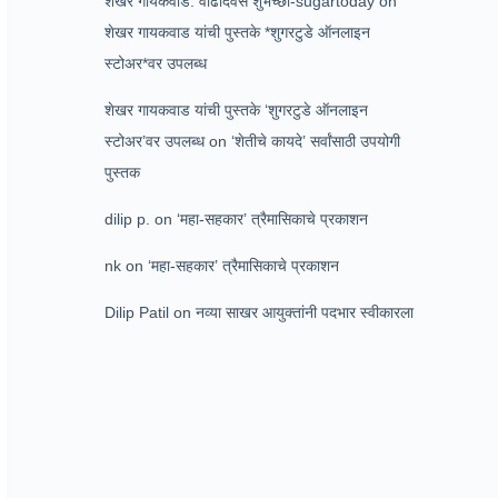
शेखर गायकवाड: वाढदिवस शुभेच्छा-sugartoday
on
शेखर गायकवाड यांची पुस्तके *शुगरटुडे ऑनलाइन
स्टोअर*वर उपलब्ध
शेखर गायकवाड यांची पुस्तके ‘शुगरटुडे ऑनलाइन
स्टोअर’वर उपलब्ध
on
‘शेतीचे कायदे’ सर्वांसाठी उपयोगी
पुस्तक
dilip p.
on
‘महा-सहकार’ त्रैमासिकाचे प्रकाशन
nk
on
‘महा-सहकार’ त्रैमासिकाचे प्रकाशन
Dilip Patil
on
नव्या साखर आयुक्तांनी पदभार स्वीकारला