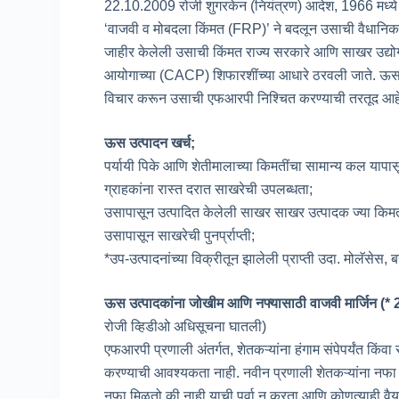
22.10.2009 रोजी शुगरकेन (नियंत्रण) आदेश, 1966 मध्य
‘वाजवी व मोबदला किंमत (FRP)’ ने बदलून उसाची वैधानि
जाहीर केलेली उसाची किंमत राज्य सरकारे आणि साखर उद्योग
आयोगाच्या (CACP) शिफारशींच्या आधारे ठरवली जाते. ऊस (न
विचार करून उसाची एफआरपी निश्चित करण्याची तरतूद आहे
ऊस उत्पादन खर्च;
पर्यायी पिके आणि शेतीमालाच्या किमतींचा सामान्य कल यापास
ग्राहकांना रास्त दरात साखरेची उपलब्धता;
उसापासून उत्पादित केलेली साखर साखर उत्पादक ज्या किम
उसापासून साखरेची पुनर्प्राप्ती;
*उप-उत्पादनांच्या विक्रीतून झालेली प्राप्ती उदा. मोलॅसेस, ब
ऊस उत्पादकांना जोखीम आणि नफ्यासाठी वाजवी मार्जिन (*
रोजी व्हिडीओ अधिसूचना घातली)
एफआरपी प्रणाली अंतर्गत, शेतकऱ्यांना हंगाम संपेपर्यंत किंव
करण्याची आवश्यकता नाही. नवीन प्रणाली शेतकऱ्यांना नफा 
नफा मिळतो की नाही याची पर्वा न करता आणि कोणत्याही वै