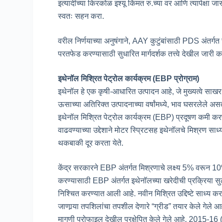
इत्यादींच्या किरकोळ इश्यू किंमत रु.च्या वर आणि त्यापेक्षा 
स्वतः सहन करा.
वरील निर्णयाच्या अनुषंगाने, AAY कुटुंबांसाठी PDS अंतर्ग
परतफेड करण्यासाठी सुधारित मार्गदर्शक तत्त्वे देखील जारी
इथेनॉल मिश्रित पेट्रोल कार्यक्रम (EBP प्रोग्राम)
इथेनॉल हे एक कृषी-आधारित उत्पादन आहे, जे मुख्यत्वे साखर 
ऊसाच्या अतिरिक्त उत्पादनाच्या वर्षांमध्ये, भाव घसरलेले 
इथेनॉल मिश्रित पेट्रोल कार्यक्रम (EBP) प्रदूषण कमी क
वाढवण्याच्या उद्देशाने मोटर स्प्रिटसह इथेनॉलचे मिश्रण साध्
थकबाकी दूर करता येते.
केंद्र सरकारने EBP अंतर्गत मिश्रणाचे लक्ष्य 5% वरून 10% 
करण्यासाठी EBP अंतर्गत इथेनॉलच्या खरेदीची प्रक्रिया
निश्चित करण्यात आली आहे. नवीन मिश्रित उद्दिष्टे साध्य क
जाणार्‍या तपशिलांचा तपशील देणारे “ग्रीड” तयार केले गेले आह
मागणी प्रोफाइल देखील प्रक्षेपित केले गेले आहे. 2015-1