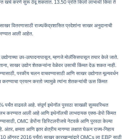
जास्त खर्च करणे सुरू ठेवू शकतात. 13.50 प्रति किलो लाभार्थी किंवा ते
त साखर वितरणासाठी राज्य/केंद्रशासित प्रदेशांना साखर अनुदानाची
 करण्यात आली आहेत.
उद्योगाच्या उप-उत्पादनापासून, म्हणजे मोलॅसिसपासून तयार केले जाते.
असताना, साखर उद्योग शेतकऱ्यांना वेळेवर उसाची किंमत देऊ शकत नाही.
रण्यासाठी, परकीय चलन वाचवण्यासाठी आणि साखर उद्योगात मूल्यवर्धन
य करण्याचा प्रयत्न करतो ज्यामुळे त्यांना शेतकऱ्यांची ऊस किंमत
पर्यंत वाढवले ​​आहे. संपूर्ण इथेनॉल पुरवठा साखळी सुव्यवस्थित
 सुलभ करण्यात आली आहे आणि इथेनॉलची लाभदायक एक्स-डेपो किंमत
रण्यासाठी, OMC डेपोंना डिस्टिलरीजचे नेटवर्क आणि पुरवठा केल्या
े. अंतर, क्षमता आणि इतर क्षेत्रीय मागण्या लक्षात घेऊन राज्य-निहाय
6 (10 ऑगस्ट 2016 पर्यंत) साखर कारखान्यांद्वारे OMCs ला EBP साठी