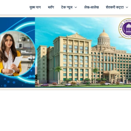
मुख्य पान
ब्लॉग
टेक न्यूज
लेख-आलेख
शेतकरी कट्टा