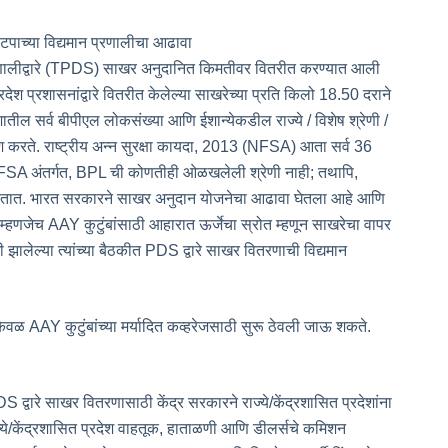
ाटपाच्या विद्यमान प्रणालीचा आढावा
तरण प्रणालीद्वारे (TPDS) साखर अनुदानित किमतीवर वितरीत करण्यात आली
देश प्रशासनांद्वारे वितरीत केलेल्या साखरेच्या प्रति किलो 18.50 दराने
ातील सर्व बीपीएल लोकसंख्या आणि ईशान्येकडील राज्ये / विशेष श्रेणी /
ेश करते. राष्ट्रीय अन्न सुरक्षा कायदा, 2013 (NFSA) आता सर्व 36
आहे. NFSA अंतर्गत, BPL ची कोणतीही ओळखलेली श्रेणी नाही; तथापि,
 जातात. भारत सरकारने साखर अनुदान योजनेचा आढावा घेतला आहे आणि
्हणजेच AAY कुटुंबांसाठी आहारात ऊर्जेचा स्रोत म्हणून साखरेचा वापर
लेल्या त्यांच्या बैठकीत PDS द्वारे साखर वितरणाची विद्यमान
केवळ AAY कुटुंबांच्या मर्यादित कव्हरेजसाठी सुरू ठेवली जाऊ शकते.
द्वारे साखर वितरणासाठी केंद्र सरकारने राज्ये/केंद्रशासित प्रदेशांना
ये/केंद्रशासित प्रदेश वाहतूक, हाताळणी आणि डीलर्सचे कमिशन