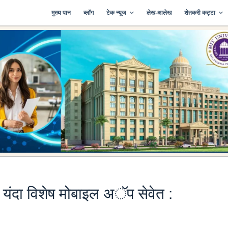
मुख्य पान
ब्लॉग
टेक न्यूज
लेख-आलेख
शेतकरी कट्टा
यंदा विशेष मोबाइल अॅप सेवेत :