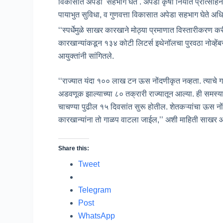
विकासात अपेंडा सहभाग घेते . अपेडा कृषी निर्यात प्रोत्सा
पायाभुत सुविधा, व गुणवत्ता विकासात अपेडा सहभाग घेते अ
‘‘स्पर्धेमुळे साखर कारखाने मोठ्या प्रमाणात विस्तारीकरण
कारखान्यांकडून १३४ कोटी लिटर्स इथेनॉलचा पुरवठा नोव्हेंब
आयुक्तांनी सांगितले.
‘‘राज्यात यंदा १०० लाख टन ऊस नोंदणीकृत नव्हता. त्याचे 
अडवणूक झाल्याच्या ८० तक्रारी राज्यातून आल्या. ही समस्
चाचण्या पुढील १५ दिवसांत सुरू होतील. शेतकऱ्यांचा ऊस नो
कारखान्यांना तो गाळप वाटला जाईल,’’ अशी माहिती साखर आय
Share this:
Tweet
Telegram
Post
WhatsApp