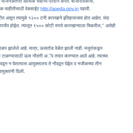
हन योजनेअंतर्गत आर्थिक सहाय्य प्रदान करते. बाजारविकास,
धिक माहीतीसाठी वेबसाईट
http
://apeda.gov.in
पहावी.
 करीत असून त्यामुळे १२०० टनी कारखाने इतिहासजमा होत आहेत. यंदा
रपर्यंत होईल. त्यातून ९५०० कोटी रुपये कारखान्याला मिळतील,’’ असेही
गाळप झालेले आहे. मात्र, ऊसतोड वेळेत झाली नाही. मजुरांकडून
या टाळण्यासाठी ऊस नोंदणी अॅप तयार करण्यात आले आहे. त्याच्या
ंदवून न घेतल्यास आयुक्तालय ते नोंदवून घेईल व नजीकच्या तीन
ुक्तांनी दिली.