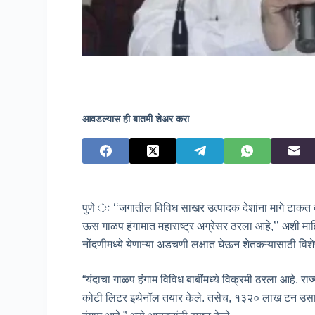
आवडल्यास ही बातमी शेअर करा
पुणे ः ‘‘जगातील विविध साखर उत्पादक देशांना मागे टाकत ब
ऊस गाळप हंगामात महाराष्ट्र अग्रेसर ठरला आहे,’’ अशी म
नोंदणीमध्ये येणाऱ्या अडचणी लक्षात घेऊन शेतकऱ्यासाठी विश
“यंदाचा गाळप हंगाम विविध बाबींमध्ये विक्रमी ठरला आहे
कोटी लिटर इथेनॉल तयार केले. तसेच, १३२० लाख टन उसाची