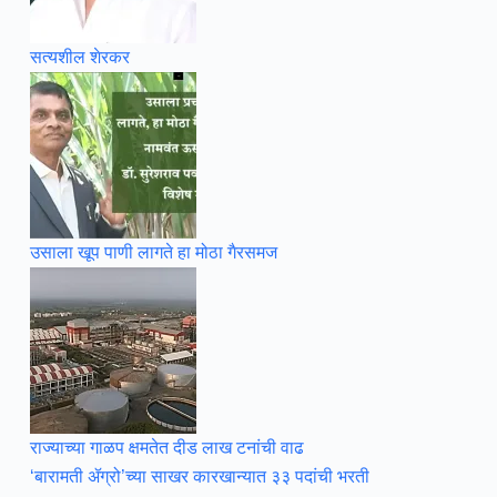
सत्यशील शेरकर
उसाला खूप पाणी लागते हा मोठा गैरसमज
राज्याच्या गाळप क्षमतेत दीड लाख टनांची वाढ
‘बारामती ॲग्रो’च्या साखर कारखान्यात ३३ पदांची भरती