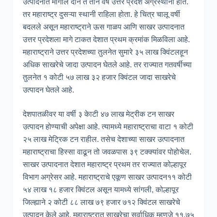
उत्पादनात मागील दोन ते तीन वर्षे उत्तर प्रदेश अग्रस्थानी होते.
तर महाराष्ट्र दुसऱ्या स्थानी राहिला होता. हे चित्र चालू वर्षी
बदलले असून महाराष्ट्राने ऊस गाळप आणि साखर उत्पादनात
उत्तर प्रदेशला मागे टाकत देशात प्रथम क्रमांक मिळविला आहे.
महाराष्ट्राने उत्तर प्रदेशच्या तुलनेत सुमारे ३५ लाख क्विंटलहून
अधिक साखरेचे जादा उत्पादन घेतले आहे. तर राज्यात गतवर्षीच्या
तुलनेत १ कोटी ५७ लाख ३२ हजार क्विंटल जादा साखरेचे
उत्पादन घेतले आहे.
देशपातळीवर या वर्षी ३ केाटी ४७ लाख मेट्रीक टन साखर
उत्पादन होण्याची अपेक्षा आहे. त्यामध्ये महाराष्ट्राचा वाटा १ कोटी
२५ लाख मेट्रिक टन राहील. तसेच देशाच्या साखर उत्पादनात
महाराष्ट्राचा हिस्सा वाढून तो जवळपास ३९ टक्क्यांवर पोहोचेल.
साखर उत्पादनात देशात महाराष्ट्र प्रथम तर राज्यात कोल्हापूर
विभाग अग्रेसर आहे. महाराष्ट्राचे एकूण साखर उत्पादन११ कोटी
५४ लाख १८ हजार क्विंटल असून यामध्ये सांगली, कोल्हापूर
जिल्ह्याने २ कोटी ८८ लाख ७९ हजार ७१२ क्विंटल साखरेचे
उत्पादन केले आहे. महाराष्ट्रात साखरेचा सर्वाधिक म्हणजे ११.७५