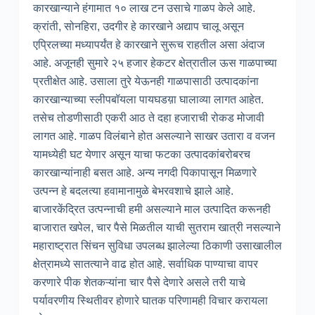
कारखान्याने हंगामात १० लाख टन उसाचे गाळप केले आहे.
क्रांती, सोनहिरा, उदगीर हे कारखाने अद्याप चालू असून
एप्रिलच्या मध्यापर्यंत हे कारखाने सुरूच राहतील असा अंदाज
आहे. अजूनही सुमारे २५ हजार हेकटर क्षेत्रातील ऊस गाळपाच्या
प्रतीक्षेत आहे. उसाला तुरे येऊनही गाळपासाठी उत्पादकांना
कारखान्याच्या स्लीपबॉयला पायघडय़ा घालाव्या लागत आहेत.
तसेच तोडणीसाठी एकरी आठ ते दहा हजाराची रोकड मोजावी
लागत आहे. गाळप विलंबाने होत असल्याने साखर उतारा व वजन
यामध्येही घट येणार असून याचा फटका उत्पादकांबरोबरच
कारखान्यांनाही बसत आहे. अन्य नगदी पिकापासून मिळणारे
उत्पन्न हे बदलत्या हवामानामुळे बेभरवशाचे झाले आहे.
बाजारकेंद्रित उत्पन्नाची हमी असल्याने माल उत्पादित करूनही
बाजारात खपेल, चार पैसे मिळतील याची सुतराम खात्री नसल्याने
महाराष्ट्रात सिंचन सुविधा उपलब्ध झालेल्या ठिकाणी उसाखालील
क्षेत्रामध्ये सातत्याने वाढ होत आहे. सर्वाधिक पाण्याचा वापर
करणारे पीक शेतकऱ्यांना चार पैसे देणारे असले तरी याचे
पर्यावरणीय स्थितीवर होणारे घातक परिणामही विचार करायला