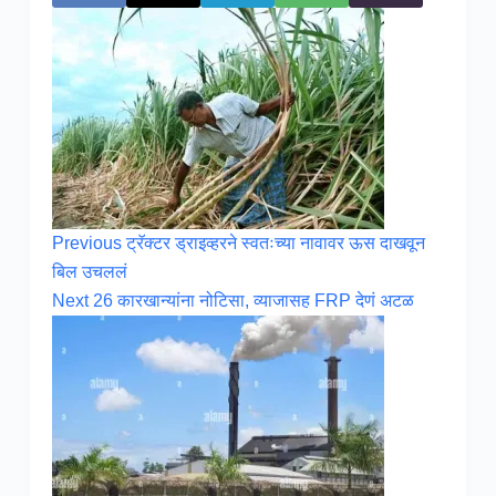
Previous
ट्रॅक्टर ड्राइव्हरने स्वतःच्या नावावर ऊस दाखवून
बिल उचललं
Next
26 कारखान्यांना नोटिसा, व्याजासह FRP देणं अटळ