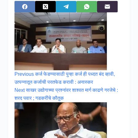
Previous
कर्ज फेडण्यासाठी पुन्हा कर्ज ही पध्दत बंद व्हावी,
उत्पन्नातून कर्जाची परतफेड करावी : अनास्कर
Next
साखर उद्योगाच्या प्रश्नांवर शाश्वत मार्ग काढणे गरजेचे :
शरद पवार ; गडकरींचे कौतुक