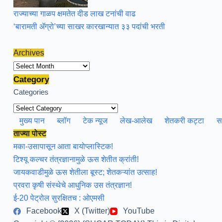
राज्याच्या गाळप क्षमतेत दीड लाख टनांची वाढ
‘बारामती ॲग्रो’च्या साखर कारखान्यात ३३ पदांची भरती
Archives
Archives
Category
Categories
मुख्य पान
ब्लॉग
टेक न्यूज
लेख-आलेख
शेतकरी कट्टा
स
ताज्या पोस्ट
मका-उसापासून आता बायोप्लास्टिक!
टिश्यू कल्चर तंत्रज्ञानामुळे ऊस शेतीत क्रांती!
जायकवाडीमुळे ऊस शेतीला बूस्ट; शेतकऱ्यांत उत्साह!
प्रवरा कृषी संस्थेचे आधुनिक उस तंत्रज्ञान!
ई-20 पेट्रोल सुरक्षितच : ओएमसी
Facebook
X (Twitter)
YouTube