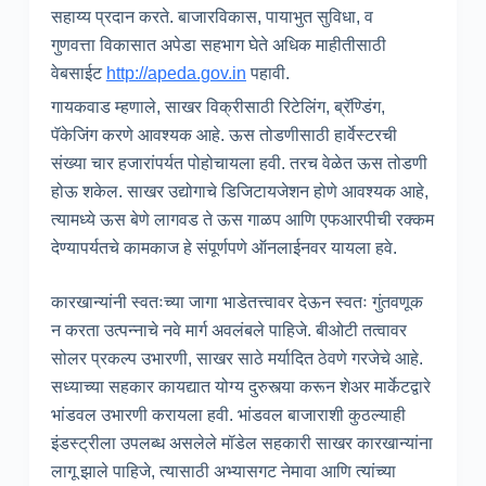
सहाय्य प्रदान करते. बाजारविकास, पायाभुत सुविधा, व
गुणवत्ता विकासात अपेडा सहभाग घेते अधिक माहीतीसाठी
वेबसाईट
http
://apeda.gov.in
पहावी.
गायकवाड म्हणाले, साखर विक्रीसाठी रिटेलिंग, ब्रॅण्डिंग,
पॅकेजिंग करणे आवश्यक आहे. ऊस तोडणीसाठी हार्वेस्टरची
संख्या चार हजारांपर्यत पोहोचायला हवी. तरच वेळेत ऊस तोडणी
होऊ शकेल. साखर उद्योगाचे डिजिटायजेशन होणे आवश्यक आहे,
त्यामध्ये ऊस बेणे लागवड ते ऊस गाळप आणि एफआरपीची रक्कम
देण्यापर्यतचे कामकाज हे संपूर्णपणे ऑनलाईनवर यायला हवे.
कारखान्यांनी स्वतःच्या जागा भाडेतत्त्वावर देऊन स्वतः गुंतवणूक
न करता उत्पन्नाचे नवे मार्ग अवलंबले पाहिजे. बीओटी तत्वावर
सोलर प्रकल्प उभारणी, साखर साठे मर्यादित ठेवणे गरजेचे आहे.
सध्याच्या सहकार कायद्यात योग्य दुरुस्त्या करून शेअर मार्केटद्वारे
भांडवल उभारणी करायला हवी. भांडवल बाजाराशी कुठल्याही
इंडस्ट्रीला उपलब्ध असलेले मॉडेल सहकारी साखर कारखान्यांना
लागू झाले पाहिजे, त्यासाठी अभ्यासगट नेमावा आणि त्यांच्या