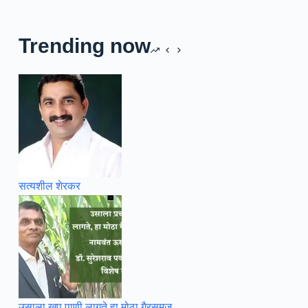
Trending now
सत्यशील शेरकर
उसाला खूप पाणी लागते हा मोठा गैरसमज