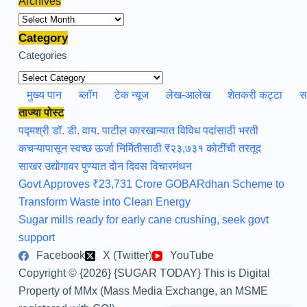
Archives
Archives
Category
Categories
मुख्य पान
ब्लॉग
टेक न्यूज
लेख-आलेख
शेतकरी कट्टा
स
ताज्या पोस्ट
पद्मश्री डॉ. डी. वाय. पाटील कारखान्यात विविध पदांसाठी भरती
कचऱ्यापासून स्वच्छ ऊर्जा निर्मितीसाठी ₹२३,७३१ कोटींची तरतूद
साखर उद्योगावर पुण्यात दोन दिवस विचारमंथन
Govt Approves ₹23,731 Crore GOBARdhan Scheme to
Transform Waste into Clean Energy
Sugar mills ready for early cane crushing, seek govt
support
Facebook
X (Twitter)
YouTube
Copyright © {2026} {SUGAR TODAY} This is Digital
Property of MMx (Mass Media Exchange, an MSME