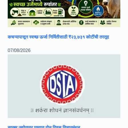
कचऱ्यापासून स्वच्छ ऊर्जा निर्मितीसाठी ₹२३,७३१ कोटींची तरतूद
07/08/2026
साखर उद्योगावर पुण्यात दोन दिवस विचारमंथन