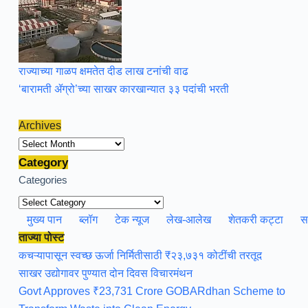
राज्याच्या गाळप क्षमतेत दीड लाख टनांची वाढ
‘बारामती ॲग्रो’च्या साखर कारखान्यात ३३ पदांची भरती
Archives
Archives
Category
Categories
मुख्य पान
ब्लॉग
टेक न्यूज
लेख-आलेख
शेतकरी कट्टा
स
ताज्या पोस्ट
कचऱ्यापासून स्वच्छ ऊर्जा निर्मितीसाठी ₹२३,७३१ कोटींची तरतूद
साखर उद्योगावर पुण्यात दोन दिवस विचारमंथन
Govt Approves ₹23,731 Crore GOBARdhan Scheme to