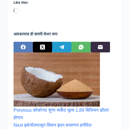
Like this:
Loading…
आवडल्यास ही बातमी शेअर करा
Previous
कोकोनट शुगर मार्केट मूल्य 1.89 बिलियन डॉलर
होणार
Next
इथेनॉलपासून विमान इंधन बनवणार हनीवेल