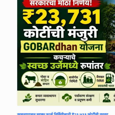
कचऱ्यापासून स्वच्छ ऊर्जा निर्मितीसाठी ₹२३,७३१ कोटींची तरतूद