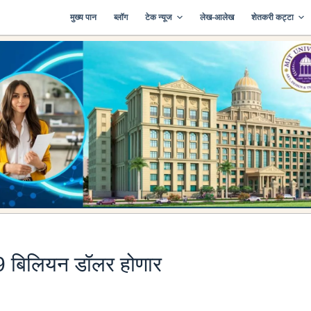
मुख्य पान
ब्लॉग
टेक न्यूज
लेख-आलेख
शेतकरी कट्टा
89 बिलियन डॉलर होणार