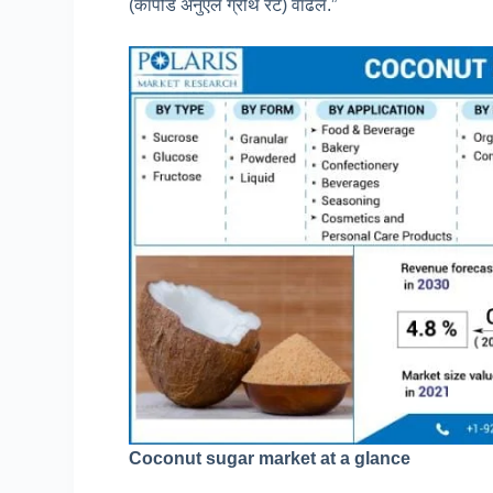
(कांपौंड अनुएल ग्रोथ रेट) वाढेल.”
Coconut sugar market at a glance