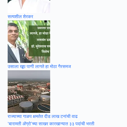
सत्यशील शेरकर
उसाला खूप पाणी लागते हा मोठा गैरसमज
राज्याच्या गाळप क्षमतेत दीड लाख टनांची वाढ
‘बारामती ॲग्रो’च्या साखर कारखान्यात ३३ पदांची भरती