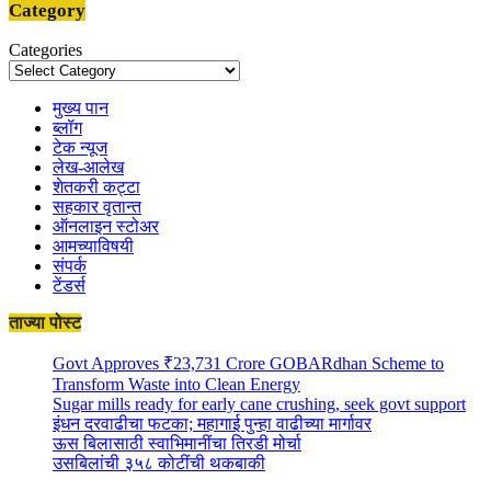
Category
Categories
मुख्य पान
ब्लॉग
टेक न्यूज
लेख-आलेख
शेतकरी कट्टा
सहकार वृतान्त
ऑनलाइन स्टोअर
आमच्याविषयी
संपर्क
टेंडर्स
ताज्या पोस्ट
Govt Approves ₹23,731 Crore GOBARdhan Scheme to
Transform Waste into Clean Energy
Sugar mills ready for early cane crushing, seek govt support
इंधन दरवाढीचा फटका; महागाई पुन्हा वाढीच्या मार्गावर
ऊस बिलासाठी स्वाभिमानींचा तिरडी मोर्चा
उसबिलांची ३५८ कोटींची थकबाकी