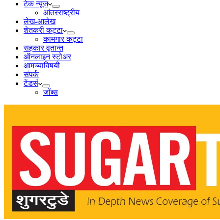
टेक न्यूज
आंतरराष्ट्रीय
लेख-आलेख
शेतकरी कट्टा
कामगार कट्टा
सहकार वृतान्त
ऑनलाइन स्टोअर
आमच्याविषयी
संपर्क
टेंडर्स
जॉब्स