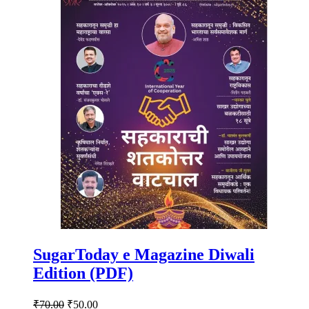
SugarToday e Magazine Diwali
Edition (PDF)
Original
Current
₹
70.00
₹
50.00