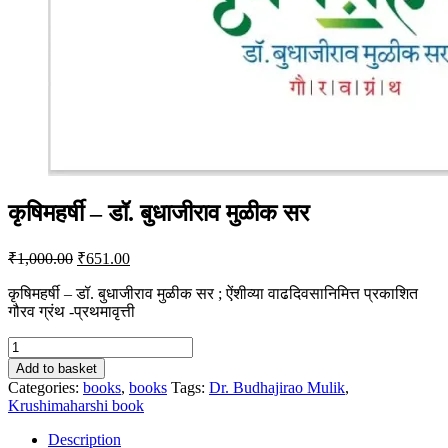
कृषिमहर्षी – डॉ. बुधाजीराव मुळीक सर
Original
Current
₹
1,000.00
₹
651.00
price
price
was:
is:
कृषिमहर्षी – डॉ. बुधाजीराव मुळीक सर ; ऐंशीव्या वाढदिवसानिमित्त प्रकाशित
गौरव ग्रंथ -प्रथमावृत्ती
₹1,000.00.
₹651.00.
कृषिमहर्षी
-
Add to basket
डॉ.
Categories:
books
,
books
Tags:
Dr. Budhajirao Mulik
,
बुधाजीराव
Krushimaharshi book
मुळीक
सर
Description