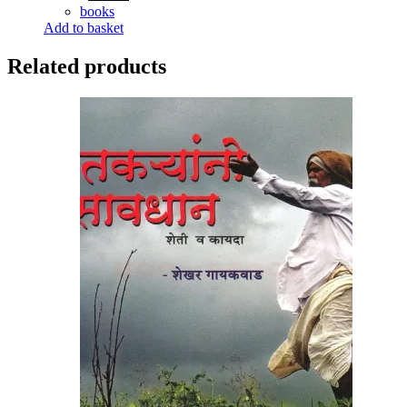
price
price
books
was:
is:
Add to basket
₹70.00.
₹50.00.
Related products