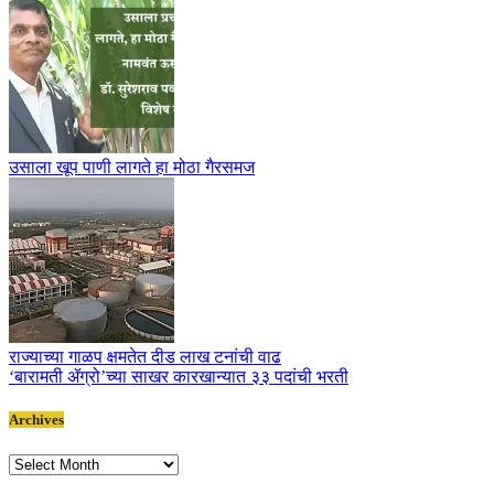
उसाला खूप पाणी लागते हा मोठा गैरसमज
राज्याच्या गाळप क्षमतेत दीड लाख टनांची वाढ
‘बारामती ॲग्रो’च्या साखर कारखान्यात ३३ पदांची भरती
Archives
Archives