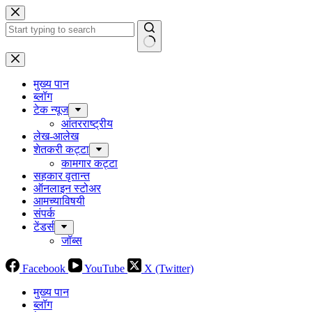
Skip
to
content
No
results
मुख्य पान
ब्लॉग
टेक न्यूज
आंतरराष्ट्रीय
लेख-आलेख
शेतकरी कट्टा
कामगार कट्टा
सहकार वृतान्त
ऑनलाइन स्टोअर
आमच्याविषयी
संपर्क
टेंडर्स
जॉब्स
Facebook
YouTube
X (Twitter)
मुख्य पान
ब्लॉग