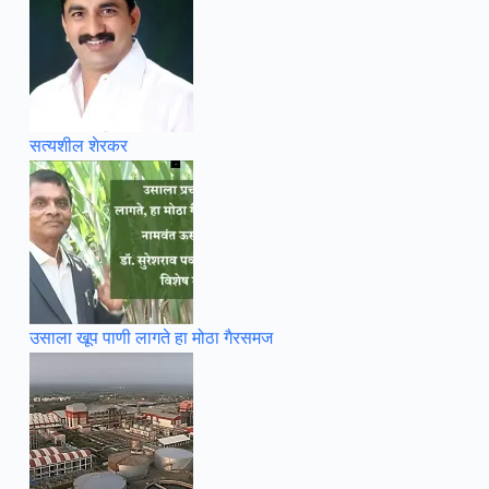
सत्यशील शेरकर
उसाला खूप पाणी लागते हा मोठा गैरसमज