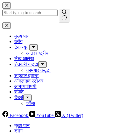
Skip
to
content
No
results
मुख्य पान
ब्लॉग
टेक न्यूज
आंतरराष्ट्रीय
लेख-आलेख
शेतकरी कट्टा
कामगार कट्टा
सहकार वृतान्त
ऑनलाइन स्टोअर
आमच्याविषयी
संपर्क
टेंडर्स
जॉब्स
Facebook
YouTube
X (Twitter)
मुख्य पान
ब्लॉग