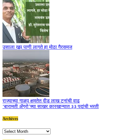
उसाला खूप पाणी लागते हा मोठा गैरसमज
राज्याच्या गाळप क्षमतेत दीड लाख टनांची वाढ
‘बारामती ॲग्रो’च्या साखर कारखान्यात ३३ पदांची भरती
Archives
Archives