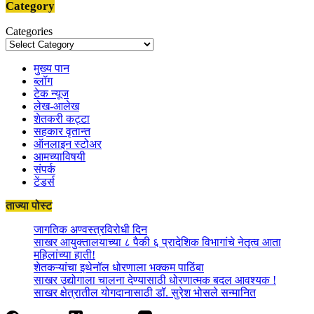
Category
Categories
मुख्य पान
ब्लॉग
टेक न्यूज
लेख-आलेख
शेतकरी कट्टा
सहकार वृतान्त
ऑनलाइन स्टोअर
आमच्याविषयी
संपर्क
टेंडर्स
ताज्या पोस्ट
जागतिक अण्वस्त्रविरोधी दिन
साखर आयुक्तालयाच्या ८ पैकी ६ प्रादेशिक विभागांचे नेतृत्व आता
महिलांच्या हाती!
शेतकऱ्यांचा इथेनॉल धोरणाला भक्कम पाठिंबा
साखर उद्योगाला चालना देण्यासाठी धोरणात्मक बदल आवश्यक !
साखर क्षेत्रातील योगदानासाठी डॉ. सुरेश भोसले सन्मानित