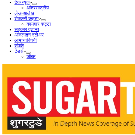
टेक न्यूज
आंतरराष्ट्रीय
लेख-आलेख
शेतकरी कट्टा
कामगार कट्टा
सहकार वृतान्त
ऑनलाइन स्टोअर
आमच्याविषयी
संपर्क
टेंडर्स
जॉब्स