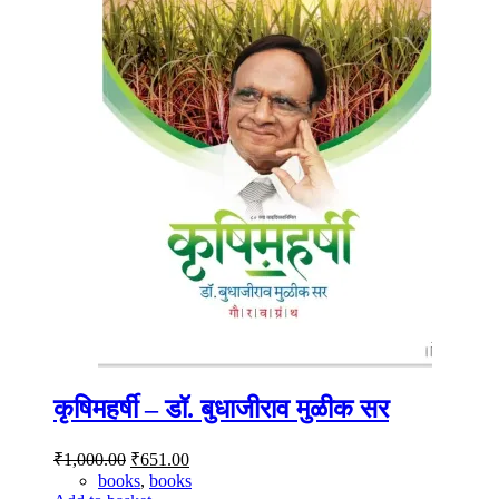
कृषिमहर्षी – डॉ. बुधाजीराव मुळीक सर
Original
Current
₹
1,000.00
₹
651.00
price
price
books
,
books
was:
is: