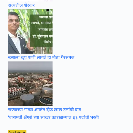
सत्यशील शेरकर
उसाला खूप पाणी लागते हा मोठा गैरसमज
राज्याच्या गाळप क्षमतेत दीड लाख टनांची वाढ
‘बारामती ॲग्रो’च्या साखर कारखान्यात ३३ पदांची भरती
Archives