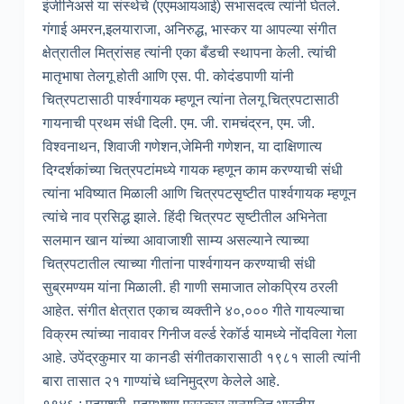
इंजीनिअर्स या संस्थेचे (एएमआयआई) सभासदत्व त्यांनी घेतले.
गंगाई अमरन,इलयाराजा, अनिरुद्ध, भास्कर या आपल्या संगीत
क्षेत्रातील मित्रांसह त्यांनी एका बँडची स्थापना केली. त्यांची
मातृभाषा तेलगू होती आणि एस. पी. कोदंडपाणी यांनी
चित्रपटासाठी पार्श्वगायक म्हणून त्यांना तेलगू चित्रपटासाठी
गायनाची प्रथम संधी दिली. एम. जी. रामचंद्रन, एम. जी.
विश्वनाथन, शिवाजी गणेशन,जेमिनी गणेशन, या दाक्षिणात्य
दिग्दर्शकांच्या चित्रपटांमध्ये गायक म्हणून काम करण्याची संधी
त्यांना भविष्यात मिळाली आणि चित्रपटसृष्टीत पार्श्वगायक म्हणून
त्यांचे नाव प्रसिद्ध झाले. हिंदी चित्रपट सृष्टीतील अभिनेता
सलमान खान यांच्या आवाजाशी साम्य असल्याने त्याच्या
चित्रपटातील त्याच्या गीतांना पार्श्वगायन करण्याची संधी
सुब्रमण्यम यांना मिळाली. ही गाणी समाजात लोकप्रिय ठरली
आहेत. संगीत क्षेत्रात एकाच व्यक्तीने ४०,००० गीते गायल्याचा
विक्रम त्यांच्या नावावर गिनीज वर्ल्ड रेकॉर्ड यामध्ये नोंदविला गेला
आहे. उपेंद्रकुमार या कानडी संगीतकारासाठी १९८१ साली त्यांनी
बारा तासात २१ गाण्यांचे ध्वनिमुद्रण केलेले आहे.