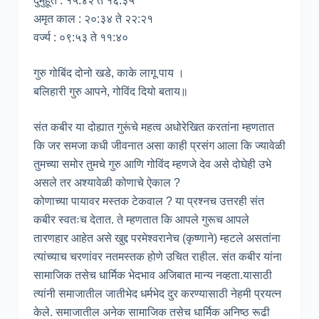
दुर्मुहूर्त : १५:४२ ते १६:३५
अमृत काल : २०:३४ ते २२:२१
वर्ज्य : ०९:५३ ते ११:४०
गुरु गोबिंद दोनो खडे, काके लागू पाय ।
बलिहारी गुरु आपने, गोविंद दियो बताय॥
संत कबीर या दोह्यात गुरूंचे महत्व अधोरेखित करतांना म्हणतात
कि जर समजा कधी जीवनात असा काही प्रसंग आला कि ज्यावेळी
तुमच्या समोर तुमचे गुरु आणि गोविंद म्हणजे देव असे दोघेही उभे
असले तर अश्यावेळी कोणाचे ऐकाल ?
कोणाच्या पायावर मस्तक टेकवाल ? या प्रश्नच उत्तरही संत
कबीर स्वतःच देतात. ते म्हणतात कि आपले गुरूच आपले
तारणहार आहेत असे खुद्द परमेश्वरानेच (कृष्णाने) म्हटले असतांना
त्यांच्याच चरणांवर नतमस्तक होणे उचित राहील. संत कबीर यांना
सामाजिक तसेच धार्मिक भेदभाव अजिबात मान्य नव्हता.यासाठी
त्यांनी समाजातील जातीभेद धर्मभेद दुर करण्यासाठी नेहमी प्रयत्न
केले. समाजातील अनेक सामाजिक तसेच धार्मिक अनिष्ठ रूढी