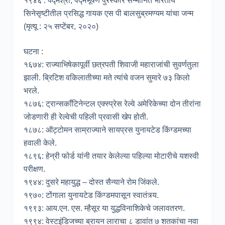
१९४६ : पद्मश्री, पद्मभूषण पुरस्कार सन्मानित भारतीय
सिनेसृष्टीतील प्रसिद्ध गायक एस पी बालसुब्रमण्यम यांचा जन्म
(मृत्यू : २५ सप्टेंबर, २०२०)
घटना :
१६७४: राज्याभिषेकापूर्वी छत्रपती शिवाजी महाराजांची सुवर्णतुला
झाली. ब्रिटिश वकिलातीच्या मते त्यांचे वजन सुमारे ७३ किलो
भरले.
१८७६: ट्रान्सकाँटिनेन्टल एक्स्प्रेस रेल्वे अमेरिकेच्या दोन तीरांना
जोडणारी ही रेल्वेची पहिली प्रवासी खेप होती.
१८७८: ऑट्टोमन साम्राज्याने सायप्रस युनायटेड किंग्डमच्या
हवाली केले.
१८९६: हेन्री फोर्ड यांनी तयार केलेल्या पहिल्या मोटारीचे यशस्वी
परीक्षण.
१९४४: दुसरे महायुद्ध – दोस्त सैन्याने रोम जिंकले.
१९७०: टोंगाला युनायटेड किंग्डमपासून स्वातंत्र्य.
१९९३: आय.एन. एस. म्हैसूर या युद्धविनाशिकेचे जलावतरण.
१९९४: वेस्टइंडिजच्या ब्रायन लाराचा ८ डावांत ७ शतकांचा नवा