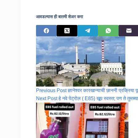
आवडल्यास ही बातमी शेअर करा
Previous
Post
ज्ञानेश्वर कारखान्याची छाननी प्रक्रिया पू
Next
Post
हे नवे पेट्रोल ( E85) खूप स्वस्त; पण ते तुमच्या