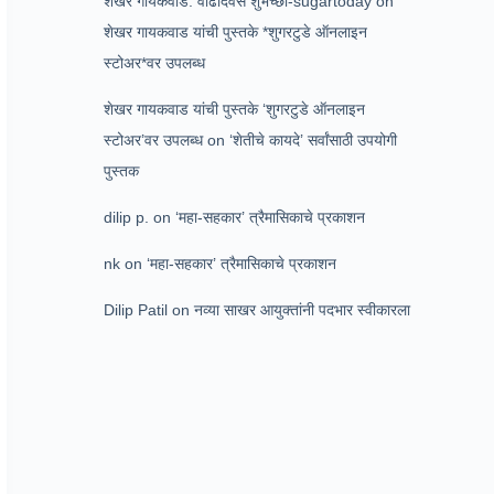
शेखर गायकवाड: वाढदिवस शुभेच्छा-sugartoday
on
शेखर गायकवाड यांची पुस्तके *शुगरटुडे ऑनलाइन
स्टोअर*वर उपलब्ध
शेखर गायकवाड यांची पुस्तके ‘शुगरटुडे ऑनलाइन
स्टोअर’वर उपलब्ध
on
‘शेतीचे कायदे’ सर्वांसाठी उपयोगी
पुस्तक
dilip p.
on
‘महा-सहकार’ त्रैमासिकाचे प्रकाशन
nk
on
‘महा-सहकार’ त्रैमासिकाचे प्रकाशन
Dilip Patil
on
नव्या साखर आयुक्तांनी पदभार स्वीकारला