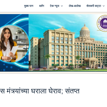
मुख्य पान
ब्लॉग
टेक न्यूज
लेख-आलेख
शेतकरी कट्टा
त्र्यांच्या घराला घेराव; संतप्त