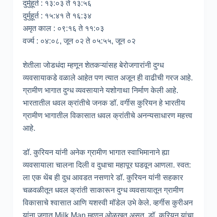
दुर्मुहूर्त : १३:०३ ते १३:५६
दुर्मुहूर्त : १५:४१ ते १६:३४
अमृत काल : ०९:१६ ते ११:०३
वर्ज्य : ०४:०८, जून ०२ ते ०५:५५, जून ०२
शेतीला जोडधंदा म्हणून शेतकऱ्यांसह बेरोजगारांनी दुग्ध
व्यवसायाकडे वळाले आहेत पण त्यात अजून ही वाढीची गरज आहे.
ग्रामीण भागात दुग्ध व्यवसायाने यशोगाथा निर्माण केली आहे.
भारतातील धवल क्रांतीचे जनक डॉ. वर्गीस कुरियन हे भारतीय
ग्रामीण भागातील विकासात धवल क्रांतीचे अनन्यसाधारण महत्त्व
आहे.
डॉ. कुरियन यांनी अनेक ग्रामीण भागात स्वाभिमानाने ह्या
व्यवसायाला चालना दिली व दुधाचा महापूर घडवून आणला. स्वत:
ला एक थेंब ही दुध आवडत नसणारे डॉ. कुरियन यांनी सहकार
चळवळीतून धवल क्रांती साकारून दुग्ध व्यवसायातून ग्रामीण
विकासाचे श्वासात आणि यशस्वी मॉडेल उभे केले. व्हर्गीस कुरीअन
यांना जगात Milk Man म्हणून ओळखत असत. डॉ. कुरियन यांचा