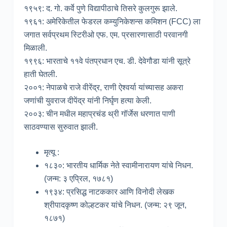
१९५९: द. गो. कर्वे पुणे विद्यापीठाचे तिसरे कुलगुरू झाले.
१९६१: अमेरिकेतील फेडरल कम्युनिकेशन्स कमिशन (FCC) ला
जगात सर्वप्रथम स्टिरीओ एफ. एम. प्रसारणासाठी परवानगी
मिळाली.
१९९६: भारताचे ११वे पंतप्रधान एच. डी. देवेगौडा यांनी सूत्रे
हाती घेतली.
२००१: नेपाळचे राजे वीरेंद्र, राणी ऐश्वर्या यांच्यासह अकरा
जणांची युवराज दीपेंद्र यांनी निर्घृण हत्या केली.
२००३: चीन मधील महाप्रचंड थ्री गॉर्जेस धरणात पाणी
साठवण्यास सुरुवात झाली.
मृत्यू :
१८३०: भारतीय धार्मिक नेते स्वामीनारायण यांचे निधन.
(जन्म: ३ एप्रिल, १७८१)
१९३४: प्रसिद्ध नाटककार आणि विनोदी लेखक
श्रीपादकृष्ण कोल्हटकर यांचे निधन. (जन्म: २९ जून,
१८७१)