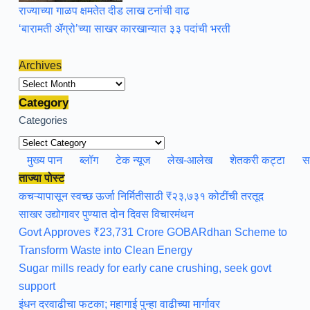
राज्याच्या गाळप क्षमतेत दीड लाख टनांची वाढ
‘बारामती ॲग्रो’च्या साखर कारखान्यात ३३ पदांची भरती
Archives
Archives
Category
Categories
मुख्य पान
ब्लॉग
टेक न्यूज
लेख-आलेख
शेतकरी कट्टा
स
ताज्या पोस्ट
कचऱ्यापासून स्वच्छ ऊर्जा निर्मितीसाठी ₹२३,७३१ कोटींची तरतूद
साखर उद्योगावर पुण्यात दोन दिवस विचारमंथन
Govt Approves ₹23,731 Crore GOBARdhan Scheme to
Transform Waste into Clean Energy
Sugar mills ready for early cane crushing, seek govt
support
इंधन दरवाढीचा फटका; महागाई पुन्हा वाढीच्या मार्गावर