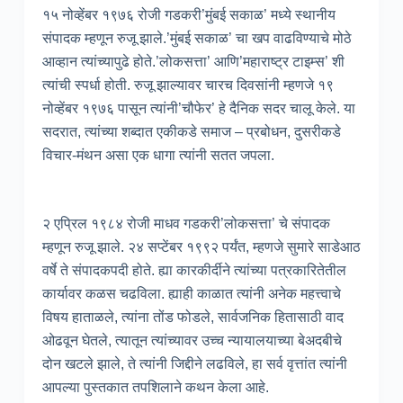
१५ नोव्हेंबर १९७६ रोजी गडकरी’मुंबई सकाळ’ मध्ये स्थानीय
संपादक म्हणून रुजू झाले.’मुंबई सकाळ’ चा खप वाढविण्याचे मोठे
आव्हान त्यांच्यापुढे होते.’लोकसत्ता’ आणि’महाराष्ट्र टाइम्स’ शी
त्यांची स्पर्धा होती. रुजू झाल्यावर चारच दिवसांनी म्हणजे १९
नोव्हेंबर १९७६ पासून त्यांनी’चौफेर’ हे दैनिक सदर चालू केले. या
सदरात, त्यांच्या शब्दात एकीकडे समाज – प्रबोधन, दुसरीकडे
विचार-मंथन असा एक धागा त्यांनी सतत जपला.
२ एप्रिल १९८४ रोजी माधव गडकरी’लोकसत्ता’ चे संपादक
म्हणून रुजू झाले. २४ सप्टेंबर १९९२ पर्यंत, म्हणजे सुमारे साडेआठ
वर्षे ते संपादकपदी होते. ह्या कारकीर्दीने त्यांच्या पत्रकारितेतील
कार्यावर कळस चढविला. ह्याही काळात त्यांनी अनेक महत्त्वाचे
विषय हाताळले, त्यांना तोंड फोडले, सार्वजनिक हितासाठी वाद
ओढवून घेतले, त्यातून त्यांच्यावर उच्च न्यायालयाच्या बेअदबीचे
दोन खटले झाले, ते त्यांनी जिद्दीने लढविले, हा सर्व वृत्तांत त्यांनी
आपल्या पुस्तकात तपशिलाने कथन केला आहे.