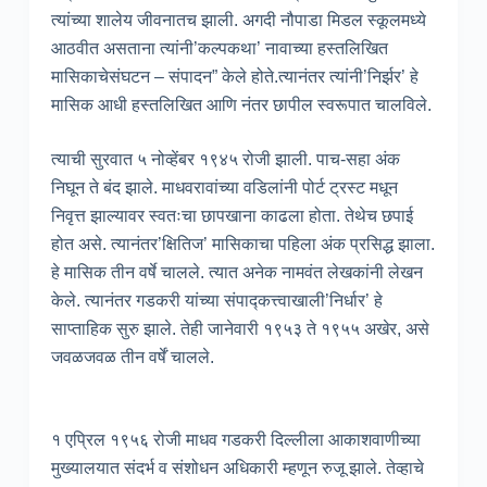
त्यांच्या शालेय जीवनातच झाली. अगदी नौपाडा मिडल स्कूलमध्ये
आठवीत असताना त्यांनी’कल्पकथा’ नावाच्या हस्तलिखित
मासिकाचेसंघटन – संपादन” केले होते.त्यानंतर त्यांनी’निर्झर’ हे
मासिक आधी हस्तलिखित आणि नंतर छापील स्वरूपात चालविले.
त्याची सुरवात ५ नोव्हेंबर १९४५ रोजी झाली. पाच-सहा अंक
निघून ते बंद झाले. माधवरावांच्या वडिलांनी पोर्ट ट्रस्ट मधून
निवृत्त झाल्यावर स्वतःचा छापखाना काढला होता. तेथेच छपाई
होत असे. त्यानंतर’क्षितिज’ मासिकाचा पहिला अंक प्रसिद्ध झाला.
हे मासिक तीन वर्षे चालले. त्यात अनेक नामवंत लेखकांनी लेखन
केले. त्यानंतर गडकरी यांच्या संपाद्कत्त्वाखाली’निर्धार’ हे
साप्ताहिक सुरु झाले. तेही जानेवारी १९५३ ते १९५५ अखेर, असे
जवळजवळ तीन वर्षें चालले.
१ एप्रिल १९५६ रोजी माधव गडकरी दिल्लीला आकाशवाणीच्या
मुख्यालयात संदर्भ व संशोधन अधिकारी म्हणून रुजू झाले. तेव्हाचे