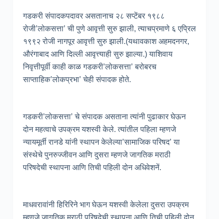
गडकरी संपादकपदावर असतानाच २८ सप्टेंबर १९८८
रोजी’लोकसत्ता’ ची पुणे आवृत्ती सुरु झाली, त्याचप्रमाणे ६ एप्रिल
१९९२ रोजी नागपूर आवृत्ती सुरु झाली.(यथावकाश अहमदनगर,
औरंगाबाद आणि दिल्ली आवृत्त्याही सुरु झाल्या.) याशिवाय
निवृत्तीपूर्वी काही काळ गडकरी’लोकसत्ता’ बरोबरच
साप्ताहिक’लोकप्रभा’ चेही संपादक होते.
गडकरी’लोकसत्ता’ चे संपादक असताना त्यांनी पुढाकार घेऊन
दोन महत्वाचे उपक्रम यशस्वी केले. त्यांतील पहिला म्हणजे
न्यायमूर्ती रानडे यांनी स्थापन केलेल्या’सामाजिक परिषद’ या
संस्थेचे पुनरुज्जीवन आणि दुसरा म्हणजे जागतिक मराठी
परिषदेची स्थापना आणि तिची पहिली दोन अधिवेशनें.
माधवरावांनी हिरिरिने भाग घेऊन यशस्वी केलेला दुसरा उपक्रम
म्हणजे जागतिक मराठी परिषदेची स्थापना आणि तिची पहिली दोन