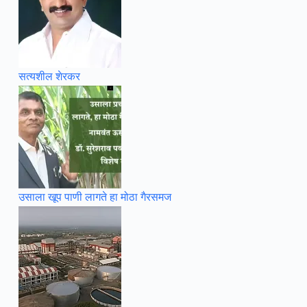
सत्यशील शेरकर
उसाला खूप पाणी लागते हा मोठा गैरसमज