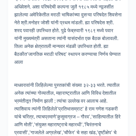
अधिवेशने. अशा परिषदेची कल्पना जुलै १९८५ मध्ये न्यूजर्सीत
झालेल्या अमेरिकेतील मराठी भाषिकांच्या दुसऱ्या परिषदेत शिवसेना
नेते श्री.मनोहर जोशी यांनी प्रथम मांडली. ह्या परिषदेस श्री.
शरद पवारही उपस्थित होते. पुढे फेब्रुवारी १९८९ मध्ये पवार
यांनी मुख्यमंत्री असताना त्यांनी यासंदर्भात एक बैठक बोलावली.
तिला अनेक क्षेत्रातली मान्यवर मंडळी उपस्थित होती. ह्या
बैठकीत’जागतिक मराठी परिषद’ स्थापन करण्याचा निर्णय घेण्यात
आला
माधवरावांनी लिहिलेल्या पुस्तकांची संख्या ३२-३३ भरते. त्यातील
अनेक त्यांच्या गोव्यातील, महाराष्ट्रातील आणि विविध देशातील
भ्रमंतीतून निर्माण झाली ; त्यांचा उल्लेख वर आलाच आहे.
त्याशिवाय त्यांनी लिहिलेले’प्रतिभासम्राट’ हे राम गणेश गडकरी
यांचे चरित्र, त्याचप्रमाणे’कुसुमाग्रज – गौरव’,’साहित्यातील हिरे
आणि मोती’,’संयुक्त महाराष्ट्राचे महारथी’,’चिरंतनाचे
प्रवासी’,’गाजलेले अग्रलेख’,’चौफेर’ चे सहा खंड,’दृष्टीक्षेप’ चे