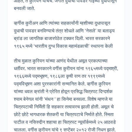
आहेत, ते कुरियन यांचेच. जगात दुधाची पावडर गाईच्या दुधापासून
बनवली जाते.
व्हर्गीस कुरीअन आणि त्यांच्या सहकार्यांनी म्हशीच्या दुधापासून
दुधाची पावडर बनविण्याचे तंत्र शोधले आणि ‘नेसले’ या बलाढ्य
ब्रांड ला जागतिक बाजारपेठेत टक्कर दिली. भारत सरकारने
१९६५ मध्ये ‘भारतीय दुग्ध विकास महामंडळाची’ स्थापना केली
तीच मुळात कुरियन यांच्या आणंद येथील अमूल प्रकल्पाच्या
धर्तीवर. भारत सरकारने वर्गीस कुरीयन यांना १९६५मध्ये पद्मश्री,
१९६६मध्ये पद्मभूषण, १९८६ला कृषी रत्न तर १९९९मध्ये
पद्मविभूषण अशा पुरस्कारांनी सन्मानित केले. व्हर्गीस कुरियन
यांच्या धवल क्रांती ने प्रेरित होवून प्रसिद्ध चित्रपट दिग्दर्शक
श्याम बेनेगल यांनी ‘मंथन ‘ हा सिनेमा बनवला. विशेष म्हणजे या
चित्रपटाची निर्मिती हि सहकार तत्वावरच झाली होती. अमूल चे
छोटे छोटे भागधारक शेतकरी या चित्रपटाचे निर्माते होते. स्मिता
पाटील व नसिरुद्दीन शहाचा हा चित्रपट न्यूयॉर्कमध्ये २५ आठवडे
चालला. वर्गीस कुरीयन यांचे ९ सप्टेंबर २०१२ रोजी निधन झाले.