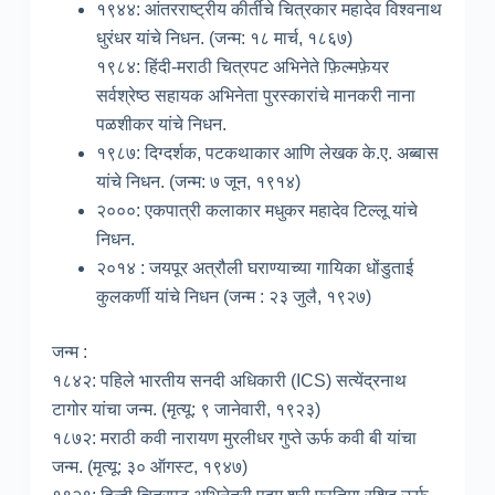
१९४४: आंतरराष्ट्रीय कीर्तीचे चित्रकार महादेव विश्वनाथ
धुरंधर यांचे निधन. (जन्म: १८ मार्च, १८६७)
१९८४: हिंदी-मराठी चित्रपट अभिनेते फ़िल्मफ़ेयर
सर्वश्रेष्ठ सहायक अभिनेता पुरस्कारांचे मानकरी नाना
पळशीकर यांचे निधन.
१९८७: दिग्दर्शक, पटकथाकार आणि लेखक के.ए. अब्बास
यांचे निधन. (जन्म: ७ जून, १९१४)
२०००: एकपात्री कलाकार मधुकर महादेव टिल्लू यांचे
निधन.
२०१४ : जयपूर अत्रौली घराण्याच्या गायिका धोंडुताई
कुलकर्णी यांचे निधन (जन्म : २३ जुलै, १९२७)
जन्म :
१८४२: पहिले भारतीय सनदी अधिकारी (ICS) सत्येंद्रनाथ
टागोर यांचा जन्म. (मृत्यू: ९ जानेवारी, १९२३)
१८७२: मराठी कवी नारायण मुरलीधर गुप्ते ऊर्फ कवी बी यांचा
जन्म. (मृत्यू: ३० ऑगस्ट, १९४७)