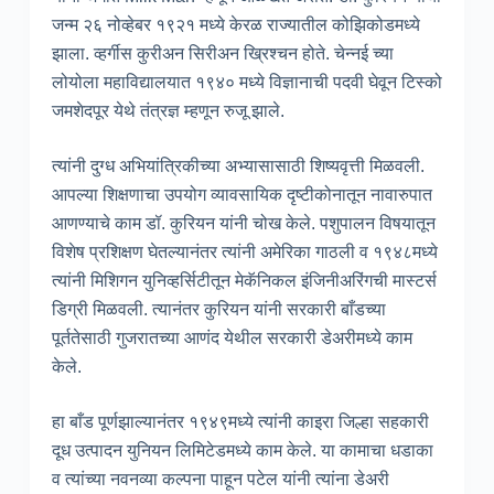
जन्म २६ नोव्हेबर १९२१ मध्ये केरळ राज्यातील कोझिकोडमध्ये
झाला. व्हर्गीस कुरीअन सिरीअन ख्रिश्चन होते. चेन्नई च्या
लोयोला महाविद्यालयात १९४० मध्ये विज्ञानाची पदवी घेवून टिस्को
जमशेदपूर येथे तंत्रज्ञ म्हणून रुजू झाले.
त्यांनी दुग्ध अभियांत्रिकीच्या अभ्यासासाठी शिष्यवृत्ती मिळवली.
आपल्या शिक्षणाचा उपयोग व्यावसायिक दृष्टीकोनातून नावारुपात
आणण्याचे काम डॉ. कुरियन यांनी चोख केले. पशुपालन विषयातून
विशेष प्रशिक्षण घेतल्यानंतर त्यांनी अमेरिका गाठली व १९४८मध्ये
त्यांनी मिशिगन युनिव्हर्सिटीतून मेकॅनिकल इंजिनीअरिंगची मास्टर्स
डिग्री मिळवली. त्यानंतर कुरियन यांनी सरकारी बाँडच्या
पूर्ततेसाठी गुजरातच्या आणंद येथील सरकारी डेअरीमध्ये काम
केले.
हा बाँड पूर्णझाल्यानंतर १९४९मध्ये त्यांनी काइरा जिल्हा सहकारी
दूध उत्पादन युनियन लिमिटेडमध्ये काम केले. या कामाचा धडाका
व त्यांच्या नवनव्या कल्पना पाहून पटेल यांनी त्यांना डेअरी