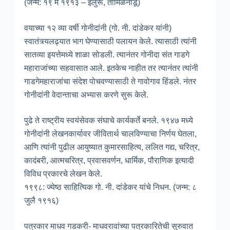
(जन्म: १९ मे १९१३ – इलुरू, तामिळनाडू)
वयाच्या १२ व्या वर्षी गोनीदांनी (गो. नी. दांडेकर यांनी)
स्वातंत्र्यलढ्यात भाग घेण्यासाठी पलायन केले. त्यासाठी त्यांनी
सातव्या इयत्तेमध्ये शाळा सोडली. त्यानंतर गोनीदा संत गाडगे
महाराजांच्या सहवासात आले. इतकेच नाहीत तर त्यानंतर त्यांनी
गाडगेमहाराजांचा संदेश पोचवण्यासाठी ते गावोगाव हिंडले. नंतर
गोनीदांनी वेदान्ताचा अभ्यास करणे सुरू केले.
पुढे ते राष्ट्रीय स्वयंसेवक संघाचे कार्यकर्ते बनले. १९४७ मध्ये
गोनीदांनी लेखनकार्यावर जीवितार्थ चालविण्याचा निर्णय घेतला,
आणि त्यांनी पुढील आयुष्यात कुमारसाहित्य, ललित गद्य, चरित्र,
कादंबरी, आत्मचरित्र, प्रवासवर्णन, धार्मिक, पौराणिक इत्यादी
विविध प्रकारचे लेखन केले.
१९९८: ज्येष्ठ साहित्यिक गो. नी. दांडेकर यांचे निधन. (जन्म: ८
जुलै १९१६)
पत्रकार माधव गडकरी- माधवरावांच्या पत्रकारितेची सुरुवात