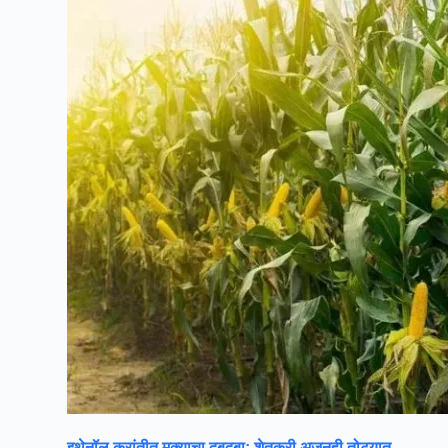
इथेनॉल क्रांतीत मक्याचा दबदबा; शेतकरी अजूनही तोट्यात