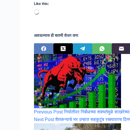
Like this:
Loading…
आवडल्यास ही बातमी शेअर करा
Previous
Post
निर्यातीवर निर्बंधाच्या शक्यतेमुळे साखरेच
Next
Post
शेतकऱ्याचे भर उन्हात सहकुटुंब रस्त्यावरच ठिय