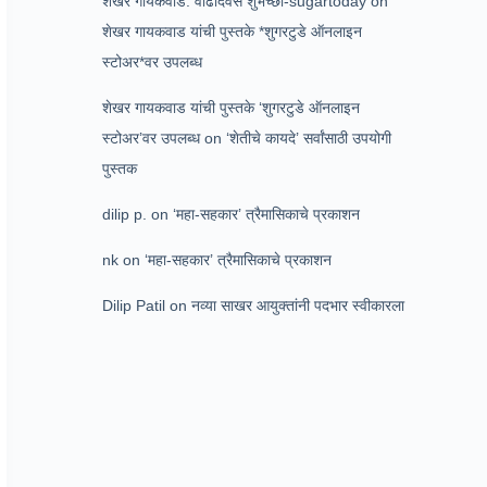
शेखर गायकवाड: वाढदिवस शुभेच्छा-sugartoday
on
शेखर गायकवाड यांची पुस्तके *शुगरटुडे ऑनलाइन
स्टोअर*वर उपलब्ध
शेखर गायकवाड यांची पुस्तके ‘शुगरटुडे ऑनलाइन
स्टोअर’वर उपलब्ध
on
‘शेतीचे कायदे’ सर्वांसाठी उपयोगी
पुस्तक
dilip p.
on
‘महा-सहकार’ त्रैमासिकाचे प्रकाशन
nk
on
‘महा-सहकार’ त्रैमासिकाचे प्रकाशन
Dilip Patil
on
नव्या साखर आयुक्तांनी पदभार स्वीकारला