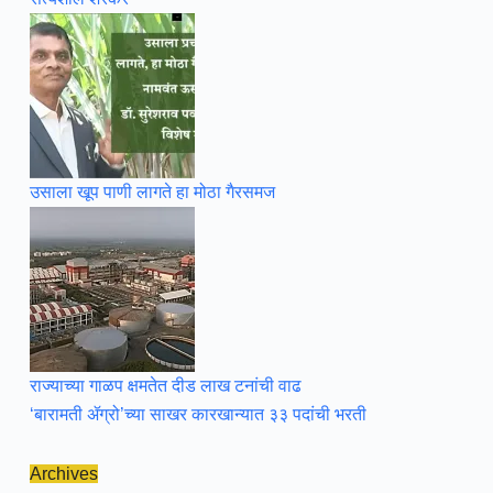
उसाला खूप पाणी लागते हा मोठा गैरसमज
राज्याच्या गाळप क्षमतेत दीड लाख टनांची वाढ
‘बारामती ॲग्रो’च्या साखर कारखान्यात ३३ पदांची भरती
Archives