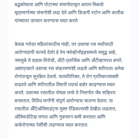
बद्धकोष्ठता आणि पोटाच्या संसर्गापासून आराम मिळतो
मूत्रमार्गाच्या संसर्गाशी लढा देते आणि किडनी स्टोन आणि कावीळ
यांच्यावर उपचार करण्यास मदत करते
केवळ गरोदर महिलांसाठीच नाही, तर उसाचा रस सर्वांसाठी
आरोग्यदायी फायदे देतो! हे पेय फ्लेव्होनॉइड्समध्ये समृद्ध आहे,
ज्यामुळे ते दाहक-विरोधी, अँटी-एलर्जिक आणि अँटीव्हायरल बनते.
अशाप्रकारे उसाचा रस संक्रमणांशी लढतो आणि शरीराला अनेक
रोगांपासून सुरक्षित ठेवतो. याव्यतिरिक्त, ते रोग प्रतिकारशक्ती
वाढवते आणि शरीरातील विषारी पदार्थ बाहेर काढण्यास मदत
करते. उसाच्या रसातील पोषक तत्त्वे ते निसर्गात जैव सक्रिय
बनवतात, विविध मार्गांनी संपूर्ण आरोग्यास चालना देतात. या
रसातील अँटिऑक्सिडंट्स मुक्त रॅडिकल्सशी देखील लढतात,
ऑक्सिडेटिव्ह तणाव आणि नुकसान कमी करतात आणि
कर्करोगाच्या पेशींशी लढण्यास मदत करतात.