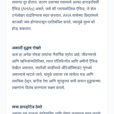
समस्या दूर होतात. कारण उसाच्या रसामध्ये अल्फा-हायड्रॉक्सी
ऍसिड (AHAs) असते, जसे की ग्लायकोलिक ऍसिड, जे सेल
टर्नओव्हर वाढविण्यास मदत करतात. AHA त्वचेच्या छिद्रांमध्ये
काजळी जमा होण्यापासून प्रतिबंधित करते, ज्यामुळे मुरुम बरे
होऊ शकतात.
अकाली वृद्धत्व रोखते
ऊस हा अनेक पोषक तत्वांचा नैसर्गिक स्रोत आहे; जीवनसत्त्वे
आणि खनिजांव्यतिरिक्त, त्यात पॉलिफेनॉल आणि अमीनो ऍसिड
देखील असतात, ज्यापैकी काहींमध्ये अँटिऑक्सिडंट गुणधर्म
असल्याचे म्हटले जाते. यामुळे उसाचा रस त्वचेला मऊ आणि
लवचिक ठेवून, बारीक रेषा आणि सुरकुत्या कमी करून वृद्धत्वाच्या
लक्षणांना विलंब करण्यास सक्षम करतो.
त्वचा हायड्रेटेड ठेवते
उसाचा रस टाळूला कंडिशनिंग आणि पोषण करण्यास मदत करतो.