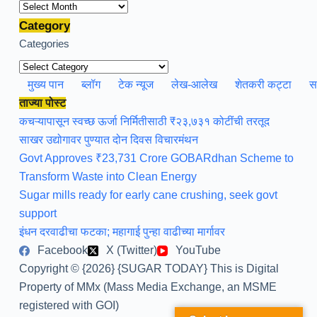
Archives
Category
Categories
मुख्य पान
ब्लॉग
टेक न्यूज
लेख-आलेख
शेतकरी कट्टा
स
ताज्या पोस्ट
कचऱ्यापासून स्वच्छ ऊर्जा निर्मितीसाठी ₹२३,७३१ कोटींची तरतूद
साखर उद्योगावर पुण्यात दोन दिवस विचारमंथन
Govt Approves ₹23,731 Crore GOBARdhan Scheme to
Transform Waste into Clean Energy
Sugar mills ready for early cane crushing, seek govt
support
इंधन दरवाढीचा फटका; महागाई पुन्हा वाढीच्या मार्गावर
Facebook
X (Twitter)
YouTube
Copyright © {2026} {SUGAR TODAY} This is Digital
Property of MMx (Mass Media Exchange, an MSME
registered with GOI)