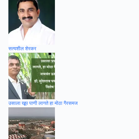
सत्यशील शेरकर
उसाला खूप पाणी लागते हा मोठा गैरसमज