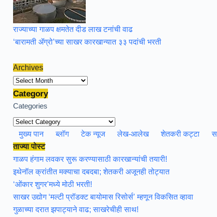
राज्याच्या गाळप क्षमतेत दीड लाख टनांची वाढ
‘बारामती ॲग्रो’च्या साखर कारखान्यात ३३ पदांची भरती
Archives
Archives
Category
Categories
मुख्य पान
ब्लॉग
टेक न्यूज
लेख-आलेख
शेतकरी कट्टा
स
ताज्या पोस्ट
गाळप हंगाम लवकर सुरू करण्यासाठी कारखान्यांची तयारी!
इथेनॉल क्रांतीत मक्याचा दबदबा; शेतकरी अजूनही तोट्यात
‘ओंकार शुगर’मध्ये मोठी भरती!
साखर उद्योग ‘मल्टी प्रॉडक्ट बायोमास रिसोर्स’ म्हणून विकसित व्हावा
गुळाच्या दरात झपाट्याने वाढ; साखरेचीही साथ!