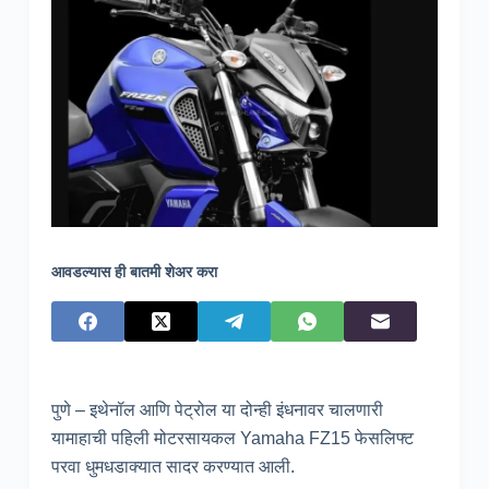
आवडल्यास ही बातमी शेअर करा
पुणे – इथेनॉल आणि पेट्रोल या दोन्ही इंधनावर चालणारी
यामाहाची पहिली मोटरसायकल Yamaha FZ15 फेसलिफ्ट
परवा धुमधडाक्यात सादर करण्यात आली.