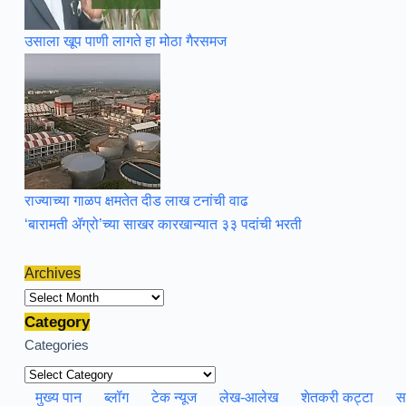
उसाला खूप पाणी लागते हा मोठा गैरसमज
राज्याच्या गाळप क्षमतेत दीड लाख टनांची वाढ
‘बारामती ॲग्रो’च्या साखर कारखान्यात ३३ पदांची भरती
Archives
Archives
Category
Categories
मुख्य पान
ब्लॉग
टेक न्यूज
लेख-आलेख
शेतकरी कट्टा
स