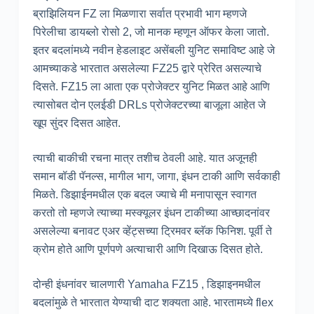
ब्राझिलियन FZ ला मिळणारा सर्वात प्रभावी भाग म्हणजे
पिरेलीचा डायब्लो रोसो 2, जो मानक म्हणून ऑफर केला जातो.
इतर बदलांमध्ये नवीन हेडलाइट असेंबली युनिट समाविष्ट आहे जे
आमच्याकडे भारतात असलेल्या FZ25 द्वारे प्रेरित असल्याचे
दिसते. FZ15 ला आता एक प्रोजेक्टर युनिट मिळत आहे आणि
त्यासोबत दोन एलईडी DRLs प्रोजेक्टरच्या बाजूला आहेत जे
खूप सुंदर दिसत आहेत.
त्याची बाकीची रचना मात्र तशीच ठेवली आहे. यात अजूनही
समान बॉडी पॅनल्स, मागील भाग, जागा, इंधन टाकी आणि सर्वकाही
मिळते. डिझाईनमधील एक बदल ज्याचे मी मनापासून स्वागत
करतो तो म्हणजे त्याच्या मस्क्यूलर इंधन टाकीच्या आच्छादनांवर
असलेल्या बनावट एअर व्हेंट्सच्या ट्रिमवर ब्लॅक फिनिश. पूर्वी ते
क्रोम होते आणि पूर्णपणे अत्याचारी आणि दिखाऊ दिसत होते.
दोन्ही इंधनांवर चालणारी Yamaha FZ15 , डिझाइनमधील
बदलांमुळे ते भारतात येण्याची दाट शक्यता आहे. भारतामध्ये flex