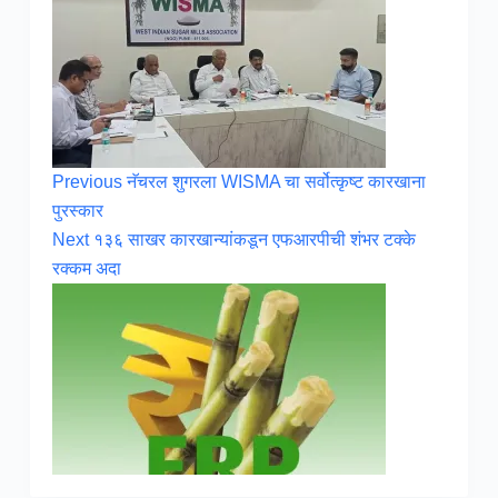
Previous
नॅचरल शुगरला WISMA चा सर्वोत्कृष्ट कारखाना
पुरस्कार
Next
१३६ साखर कारखान्यांकडून एफआरपीची शंभर टक्के
रक्कम अदा