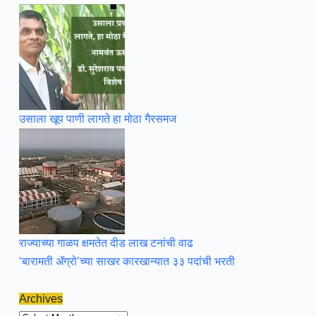
उसाला खूप पाणी लागते हा मोठा गैरसमज
राज्याच्या गाळप क्षमतेत दीड लाख टनांची वाढ
‘बारामती ॲग्रो’च्या साखर कारखान्यात ३३ पदांची भरती
Archives
Archives