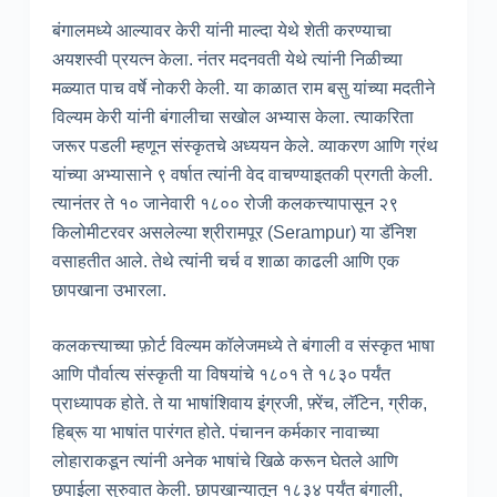
बंगालमध्ये आल्यावर केरी यांनी माल्दा येथे शेती करण्याचा
अयशस्वी प्रयत्न केला. नंतर मदनवती येथे त्यांनी निळीच्या
मळ्यात पाच वर्षे नोकरी केली. या काळात राम बसु यांच्या मदतीने
विल्यम केरी यांनी बंगालीचा सखोल अभ्यास केला. त्याकरिता
जरूर पडली म्हणून संस्कृतचे अध्ययन केले. व्याकरण आणि ग्रंथ
यांच्या अभ्यासाने ९ वर्षात त्यांनी वेद वाचण्याइतकी प्रगती केली.
त्यानंतर ते १० जानेवारी १८०० रोजी कलकत्त्यापासून २९
किलोमीटरवर असलेल्या श्रीरामपूर (Serampur) या डॅनिश
वसाहतीत आले. तेथे त्यांनी चर्च व शाळा काढली आणि एक
छापखाना उभारला.
कलकत्त्याच्या फ़ोर्ट विल्यम कॉलेजमध्ये ते बंगाली व संस्कृत भाषा
आणि पौर्वात्य संस्कृती या विषयांचे १८०१ ते १८३० पर्यंत
प्राध्यापक होते. ते या भाषांशिवाय इंग्रजी, फ़्रेंच, लॅटिन, ग्रीक,
हिब्रू या भाषांत पारंगत होते. पंचानन कर्मकार नावाच्या
लोहाराकडून त्यांनी अनेक भाषांचे खिळे करून घेतले आणि
छपाईला सुरुवात केली. छापखान्यातून १८३४ पर्यंत बंगाली,