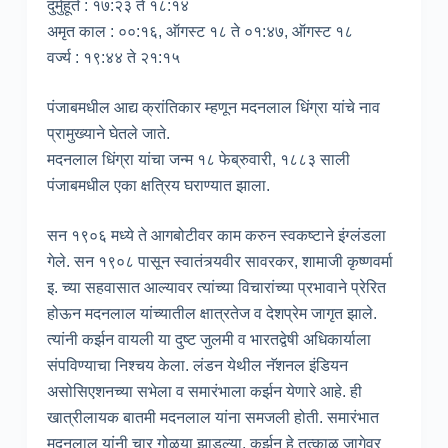
दुर्मुहूर्त : १७:२३ ते १८:१४
अमृत काल : ००:१६, ऑगस्ट १८ ते ०१:४७, ऑगस्ट १८
वर्ज्य : १९:४४ ते २१:१५
पंजाबमधील आद्य क्रांतिकार म्हणून मदनलाल धिंग्रा यांचे नाव
प्रामुख्याने घेतले जाते.
मदनलाल धिंग्रा यांचा जन्म १८ फेब्रुवारी, १८८३ साली
पंजाबमधील एका क्षत्रिय घराण्यात झाला.
सन १९०६ मध्ये ते आगबोटीवर काम करुन स्वकष्टाने इंग्लंडला
गेले. सन १९०८ पासून स्वातंत्र्यवीर सावरकर, शामाजी कृष्णवर्मा
इ. च्या सहवासात आल्यावर त्यांच्या विचारांच्या प्रभावाने प्रेरित
होऊन मदनलाल यांच्यातील क्षात्रतेज व देशप्रेम जागृत झाले.
त्यांनी कर्झन वायली या दुष्ट जुलमी व भारतद्वेषी अधिकार्याला
संपविण्याचा निश्चय केला. लंडन येथील नॅशनल इंडियन
असोसिएशनच्या सभेला व समारंभाला कर्झन येणारे आहे. ही
खात्रीलायक बातमी मदनलाल यांना समजली होती. समारंभात
मदनलाल यांनी चार गोळया झाडल्या. कर्झन हे तत्काळ जागेवर