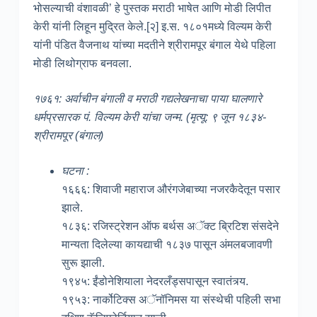
भोसल्याची वंशावळी’ हे पुस्तक मराठी भाषेत आणि मोडी लिपीत
केरी यांनी लिहून मुद्रित केले.[२] इ.स. १८०१मध्ये विल्यम केरी
यांनी पंडित वैजनाथ यांच्या मदतीने श्रीरामपूर बंगाल येथे पहिला
मोडी लिथोग्राफ बनवला.
१७६१: अर्वाचीन बंगाली व मराठी गद्यलेखनाचा पाया घालणारे
धर्मप्रसारक पं. विल्यम केरी यांचा जन्म. (मृत्यू: ९ जून १८३४-
श्रीरामपूर (बंगाल)
घटना :
१६६६: शिवाजी महाराज औरंगजेबाच्या नजरकैदेतून पसार
झाले.
१८३६: रजिस्ट्रेशन ऑफ बर्थस अॅक्ट ब्रिटिश संसदेने
मान्यता दिलेल्या कायद्याची १८३७ पासून अंमलबजावणी
सुरू झाली.
१९४५: ईंडोनेशियाला नेदरलँड्सपासून स्वातंत्र्य.
१९५३: नार्कोटिक्स अॅनॉनिमस या संस्थेची पहिली सभा