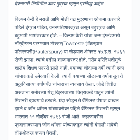
देवनागरी लिपीतील आद्य मुद्रक म्हणून प्रसिद्ध आहेत.
विल्यम केरी हे मराठी आणि मोडी गद्य मुद्रणाचा ओनामा करणारे
पहिले इंग्रज पंडित, वनस्पतिशास्त्रज्ञ असून बहुश्रुत आणि
बहुभाषी भाषांतरकार होते. – विल्यम केरी यांचा जन्म इंग्लंडमध्ये
नॉर्‌दॅम्प्टन परगण्यात टोस्टर(Towcester)जिल्ह्यात
पॉलरस्परी(Paulerspury) या खेड्यात ऑगस्ट १७,इ.स. १७६१
रोजी झाला. त्यांचे वडील शाळामास्तर होते. गरीब परिस्थितीमुळे
शालेय शिक्षण फारसे झाले नाही. वयाच्या चौदाव्या वर्षी त्यांनी एका
चांभाराकडे उमेदवारी केली. त्यांनी वयाच्या सोळाव्या वर्षापासून ते
अठ्ठाविसाव्या वर्षांपर्यंत चांभाराचा व्यवसाय केला. जोडे शिवीत
असताना समोरच्या येशू ख्रिस्ताच्या चित्राकडे पाहून त्यांनी
मिशनरी व्हावयाचे ठरवले. धंदा सोडून ते बॅप्टिस्ट पंथात दाखल
झाले व जॉन थॉमस यांच्याबरोबर पहिले बॅप्टिस्ट मिशनरी म्हणून
भारतात ११ नोव्हेंबर १७९३ रोजी आले. जहाजावरील
प्रवासादरम्यान जॉन थॉमस यांच्याकडून त्यांनी बंगाली भाषेची
तोंडओळख करून घेतली.