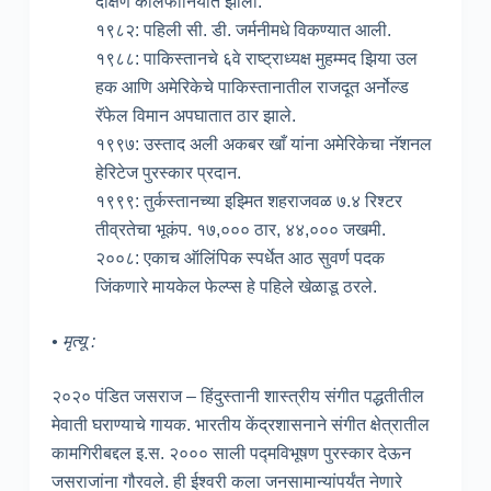
दक्षिण कॅलिफोर्नियात झाली.
१९८२: पहिली सी. डी. जर्मनीमधे विकण्यात आली.
१९८८: पाकिस्तानचे ६वे राष्ट्राध्यक्ष मुहम्मद झिया उल
हक आणि अमेरिकेचे पाकिस्तानातील राजदूत अर्नोल्ड
रॅफेल विमान अपघातात ठार झाले.
१९९७: उस्ताद अली अकबर खाँ यांना अमेरिकेचा नॅशनल
हेरिटेज पुरस्कार प्रदान.
१९९९: तुर्कस्तानच्या इझ्मित शहराजवळ ७.४ रिश्टर
तीव्रतेचा भूकंप. १७,००० ठार, ४४,००० जखमी.
२००८: एकाच ऑलिंपिक स्पर्धेत आठ सुवर्ण पदक
जिंकणारे मायकेल फेल्प्स हे पहिले खेळाडू ठरले.
• मृत्यू :
२०२० पंडित जसराज – हिंदुस्तानी शास्त्रीय संगीत पद्धतीतील
मेवाती घराण्याचे गायक. भारतीय केंद्रशासनाने संगीत क्षेत्रातील
कामगिरीबद्दल इ.स. २००० साली पद्मविभूषण पुरस्कार देऊन
जसराजांना गौरवले. ही ईश्वरी कला जनसामान्यांपर्यंत नेणारे