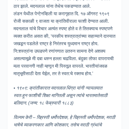
ठार झाले. मदनलाल यांना तेथेच पकडण्यात आले.
लंडन येथील पेन्टेनव्हिली या करागृहात दि. १७ ऑगस्ट १९०९
रोजी सकाळी ९ वाजता या क्रांतिवीराला फाशी देण्यात आली.
मदनलाल यांचे विचार अत्यंत स्पष्ट होते व ते तितक्याच स्पष्टपणे
व्यक्त करीत असत की, ‘परकीय शस्त्रात्रांच्या सहाय्याने दास्यात
जखडून पडलेले राष्ट्र हे निरंतरच युध्दमान राष्ट्र होय.
नि:शस्त्रांना उघडपणे रणांगणात उतरुन सामना देणे अशक्य
असल्यामूळे मी दबा धरुन हल्ला चढविला. बंदुका तोफा वापरायची
मला परवानगी नाही म्हणून मी पिस्तूल वापरले. भारतीयांजवळ
मातृभूमीसाठी देता येईल, तर ते स्वत:चे रक्तच होय.’
• १९०९: क्रांतीकारात मदनलाल धिंग्रा यांनी न्यायलयात
स्वतःहून फाशीची शिक्षा मागितली असून त्यांचे भारतमातेसाठी
बलिदान. (जन्म: १८ फेब्रुवारी १८८३)
विल्यम केरी – ख्रिस्ती धर्मोपदेशक, हे ख्रिस्ती धर्मोपदेशक, मराठी
भाषेचे व्याकरणकार आणि कोशकार, तसेच मराठी ग्रंथांचे