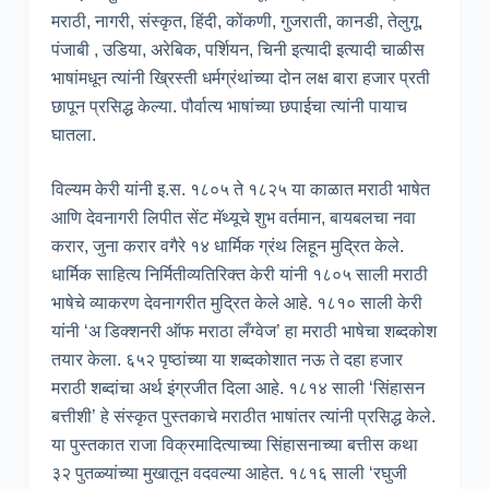
मराठी, नागरी, संस्कृत, हिंदी, कोंकणी, गुजराती, कानडी, तेलुगू,
पंजाबी , उडिया, अरेबिक, पर्शियन, चिनी इत्यादी इत्यादी चाळीस
भाषांमधून त्यांनी ख्रिस्ती धर्मग्रंथांच्या दोन लक्ष बारा हजार प्रती
छापून प्रसिद्ध केल्या. पौर्वात्य भाषांच्या छपाईचा त्यांनी पायाच
घातला.
विल्यम केरी यांनी इ.स. १८०५ ते १८२५ या काळात मराठी भाषेत
आणि देवनागरी लिपीत सेंट मॅथ्यूचे शुभ वर्तमान, बायबलचा नवा
करार, जुना करार वगैरे १४ धार्मिक ग्रंथ लिहून मुद्रित केले.
धार्मिक साहित्य निर्मितीव्यतिरिक्त केरी यांनी १८०५ साली मराठी
भाषेचे व्याकरण देवनागरीत मुद्रित केले आहे. १८१० साली केरी
यांनी ‘अ डिक्शनरी ऑफ मराठा लँग्वेज’ हा मराठी भाषेचा शब्दकोश
तयार केला. ६५२ पृष्ठांच्या या शब्दकोशात नऊ ते दहा हजार
मराठी शब्दांचा अर्थ इंग्रजीत दिला आहे. १८१४ साली ‘सिंहासन
बत्तीशी’ हे संस्कृत पुस्तकाचे मराठीत भाषांतर त्यांनी प्रसिद्ध केले.
या पुस्तकात राजा विक्रमादित्याच्या सिंहासनाच्या बत्तीस कथा
३२ पुतळ्यांच्या मुखातून वदवल्या आहेत. १८१६ साली ‘रघुजी