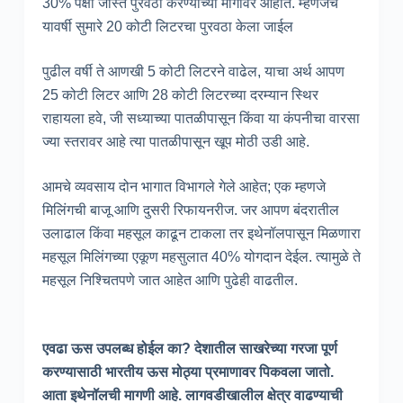
30% पेक्षा जास्त पुरवठा करण्याच्या मार्गावर आहोत. म्हणजेच
यावर्षी सुमारे 20 कोटी लिटरचा पुरवठा केला जाईल
पुढील वर्षी ते आणखी 5 कोटी लिटरने वाढेल, याचा अर्थ आपण
25 कोटी लिटर आणि 28 कोटी लिटरच्या दरम्यान स्थिर
राहायला हवे, जी सध्याच्या पातळीपासून किंवा या कंपनीचा वारसा
ज्या स्तरावर आहे त्या पातळीपासून खूप मोठी उडी आहे.
आमचे व्यवसाय दोन भागात विभागले गेले आहेत; एक म्हणजे
मिलिंगची बाजू आणि दुसरी रिफायनरीज. जर आपण बंदरातील
उलाढाल किंवा महसूल काढून टाकला तर इथेनॉलपासून मिळणारा
महसूल मिलिंगच्या एकूण महसुलात 40% योगदान देईल. त्यामुळे ते
महसूल निश्चितपणे जात आहेत आणि पुढेही वाढतील.
एवढा ऊस उपलब्ध होईल का? देशातील साखरेच्या गरजा पूर्ण
करण्यासाठी भारतीय ऊस मोठ्या प्रमाणावर पिकवला जातो.
आता इथेनॉलची मागणी आहे. लागवडीखालील क्षेत्र वाढण्याची