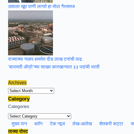
उसाला खूप पाणी लागते हा मोठा गैरसमज
राज्याच्या गाळप क्षमतेत दीड लाख टनांची वाढ
‘बारामती ॲग्रो’च्या साखर कारखान्यात ३३ पदांची भरती
Archives
Archives
Category
Categories
मुख्य पान
ब्लॉग
टेक न्यूज
लेख-आलेख
शेतकरी कट्टा
स
ताज्या पोस्ट