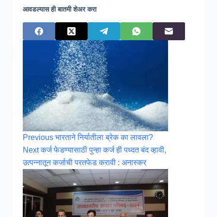
आवडल्यास ही बातमी शेअर करा
Previous
भारताने निर्यातीला ब्रेक का लावला?
Next
कर्ज फेडण्यासाठी पुन्हा कर्ज ही पध्दत बंद व्हावी,
उत्पन्नातून कर्जाची परतफेड करावी : अनास्कर