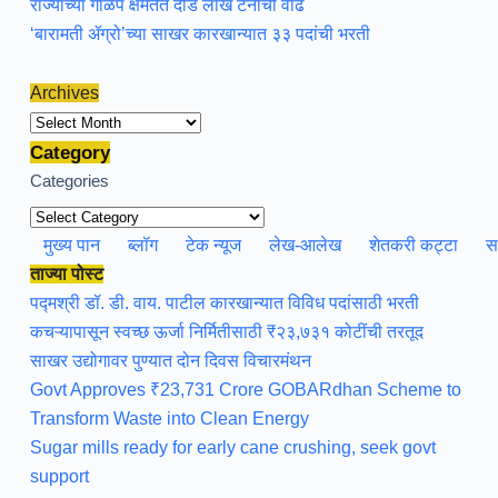
राज्याच्या गाळप क्षमतेत दीड लाख टनांची वाढ
‘बारामती ॲग्रो’च्या साखर कारखान्यात ३३ पदांची भरती
Archives
Archives
Category
Categories
मुख्य पान
ब्लॉग
टेक न्यूज
लेख-आलेख
शेतकरी कट्टा
स
ताज्या पोस्ट
पद्मश्री डॉ. डी. वाय. पाटील कारखान्यात विविध पदांसाठी भरती
कचऱ्यापासून स्वच्छ ऊर्जा निर्मितीसाठी ₹२३,७३१ कोटींची तरतूद
साखर उद्योगावर पुण्यात दोन दिवस विचारमंथन
Govt Approves ₹23,731 Crore GOBARdhan Scheme to
Transform Waste into Clean Energy
Sugar mills ready for early cane crushing, seek govt
support