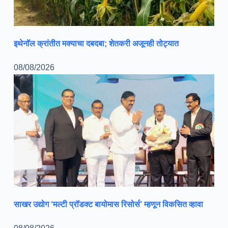
इथेनॉल क्रांतीत मक्याचा दबदबा; शेतकरी अजूनही तोट्यात
08/08/2026
साखर उद्योग ‘मल्टी प्रॉडक्ट बायोमास रिसोर्स’ म्हणून विकसित व्हावा