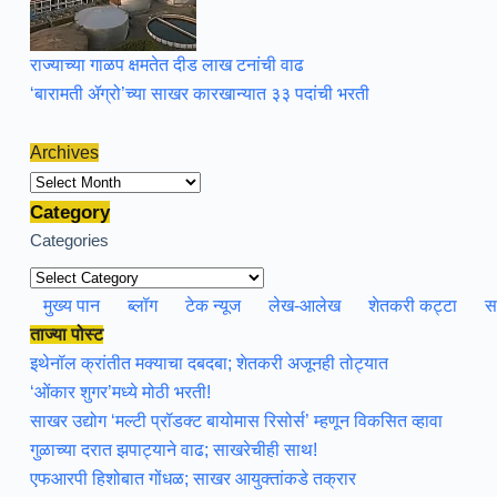
राज्याच्या गाळप क्षमतेत दीड लाख टनांची वाढ
‘बारामती ॲग्रो’च्या साखर कारखान्यात ३३ पदांची भरती
Archives
Archives
Category
Categories
मुख्य पान
ब्लॉग
टेक न्यूज
लेख-आलेख
शेतकरी कट्टा
स
ताज्या पोस्ट
इथेनॉल क्रांतीत मक्याचा दबदबा; शेतकरी अजूनही तोट्यात
‘ओंकार शुगर’मध्ये मोठी भरती!
साखर उद्योग ‘मल्टी प्रॉडक्ट बायोमास रिसोर्स’ म्हणून विकसित व्हावा
गुळाच्या दरात झपाट्याने वाढ; साखरेचीही साथ!
एफआरपी हिशोबात गोंधळ; साखर आयुक्तांकडे तक्रार