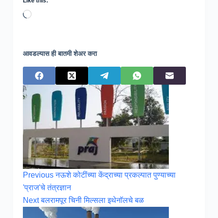
Like this:
Loading…
आवडल्यास ही बातमी शेअर करा
Previous
नऊशे कोटींच्या केंद्राच्या प्रकल्पात पुण्याच्या
'प्राज'चे तंत्रज्ञान
Next
बलरामपूर चिनी मिल्सला इथेनॉलचे बळ