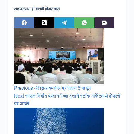
आवडल्यास ही बातमी शेअर करा
Previous
व्हीएसआयमधील प्रशिक्षण 5 पासून
Next
साखर निर्यात परवानगीच्या वृत्ताने स्टॉक मार्केटमध्ये शेयरचे
दर वाढले