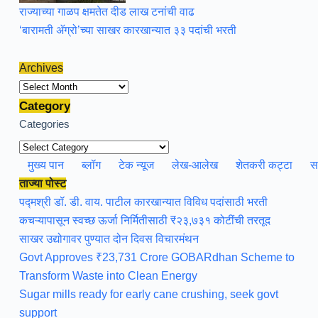
राज्याच्या गाळप क्षमतेत दीड लाख टनांची वाढ
‘बारामती ॲग्रो’च्या साखर कारखान्यात ३३ पदांची भरती
Archives
Archives
Category
Categories
मुख्य पान
ब्लॉग
टेक न्यूज
लेख-आलेख
शेतकरी कट्टा
स
ताज्या पोस्ट
पद्मश्री डॉ. डी. वाय. पाटील कारखान्यात विविध पदांसाठी भरती
कचऱ्यापासून स्वच्छ ऊर्जा निर्मितीसाठी ₹२३,७३१ कोटींची तरतूद
साखर उद्योगावर पुण्यात दोन दिवस विचारमंथन
Govt Approves ₹23,731 Crore GOBARdhan Scheme to
Transform Waste into Clean Energy
Sugar mills ready for early cane crushing, seek govt
support