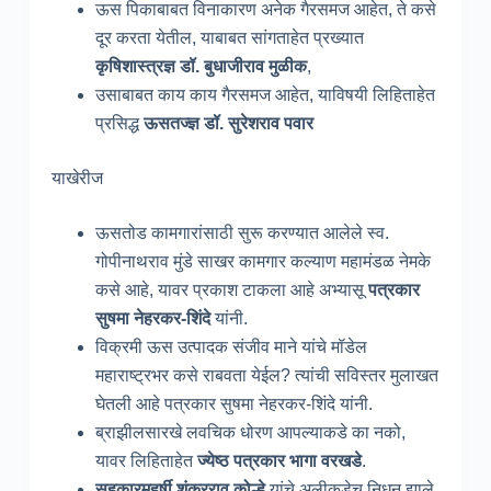
ऊस पिकाबाबत विनाकारण अनेक गैरसमज आहेत, ते कसे
दूर करता येतील, याबाबत सांगताहेत प्रख्यात
कृषिशास्त्रज्ञ डॉ. बुधाजीराव मुळीक
,
उसाबाबत काय काय गैरसमज आहेत, याविषयी लिहिताहेत
प्रसिद्ध
ऊसतज्ज्ञ डॉ. सुरेशराव पवार
याखेरीज
ऊसतोड कामगारांसाठी सुरू करण्यात आलेले स्व.
गोपीनाथराव मुंडे साखर कामगार कल्याण महामंडळ नेमके
कसे आहे, यावर प्रकाश टाकला आहे अभ्यासू
पत्रकार
सुषमा नेहरकर-शिंदे
यांनी.
विक्रमी ऊस उत्पादक संजीव माने यांचे मॉडेल
महाराष्ट्रभर कसे राबवता येईल? त्यांची सविस्तर मुलाखत
घेतली आहे पत्रकार सुषमा नेहरकर-शिंदे यांनी.
ब्राझीलसारखे लवचिक धोरण आपल्याकडे का नको,
यावर लिहिताहेत
ज्येष्ठ पत्रकार भागा वरखडे
.
सहकारमहर्षी शंकरराव कोल्हे
यांचे अलीकडेच निधन झाले,