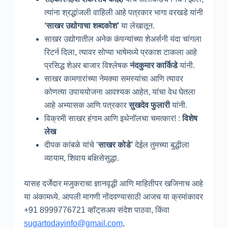
त्यांना श्रद्धांजली वाहिली आहे पत्रकार भागा वरखडे यांनी
‘साखर उद्योगाचा शब्दकोश’
या लेखातून.
साखर उद्योगातील अनेक कंपन्यांच्या शेअर्सनी यंदा चांगला
रिटर्न दिला, त्यावर सोप्या भाषेमध्ये प्रकाश टाकला आहे
प्रसिद्ध शेअर बाजार विश्लेषक
नंदकुमार कार्किडे
यांनी.
साखर कामगारांच्या नेमक्या समस्यांचा आणि त्यावर
कोणत्या उपाययोजना आवश्यक आहेत, यांचा वेध घेतला
आहे अभ्यासक आणि पत्रकार
सुखदेव फुलारी
यांनी.
विक्रमी साखर हंगाम आणि इथेनॉलचा चमत्कार! :
विशेष
लेख
दीपक कांबळे यांचे ‘
साखर कोडे’
देईल तुमच्या बुद्धीला
व्यायाम, शिवाय बक्षिसेसुद्धा.
यासह दर्जेदार मजुकराचा ज्ञानवृद्धी आणि माहितीपर खजिनाच आहे
या अंकामध्ये. आपली मागणी नोंदवण्यासाठी आजच या क्रमांकावर
+91 8999776721 व्हॉट्‌सअप संदेश पाठवा, किंवा
sugartodayinfo@gmail.com
,