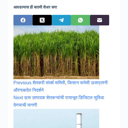
आवडल्यास ही बातमी शेअर करा
Previous
शेतकरी संघर्ष समिती, किसान सभेची ऊसप्रश्‍नी
औरंगाबादेत निदर्शने
Next
ऊस उत्पादक शेतकऱ्यांची पायाभूत डिजिटल सुविधा
देणयाची मागणी