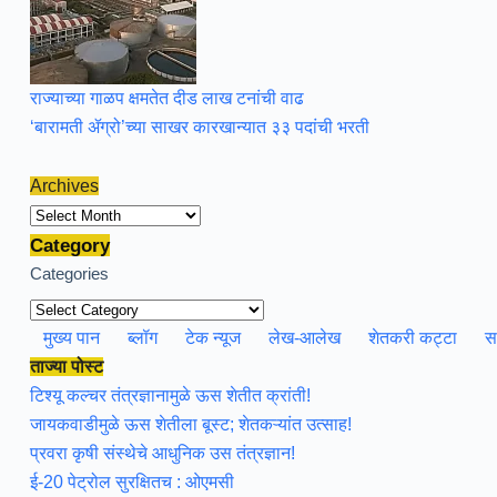
राज्याच्या गाळप क्षमतेत दीड लाख टनांची वाढ
‘बारामती ॲग्रो’च्या साखर कारखान्यात ३३ पदांची भरती
Archives
Archives
Category
Categories
मुख्य पान
ब्लॉग
टेक न्यूज
लेख-आलेख
शेतकरी कट्टा
स
ताज्या पोस्ट
टिश्यू कल्चर तंत्रज्ञानामुळे ऊस शेतीत क्रांती!
जायकवाडीमुळे ऊस शेतीला बूस्ट; शेतकऱ्यांत उत्साह!
प्रवरा कृषी संस्थेचे आधुनिक उस तंत्रज्ञान!
ई-20 पेट्रोल सुरक्षितच : ओएमसी