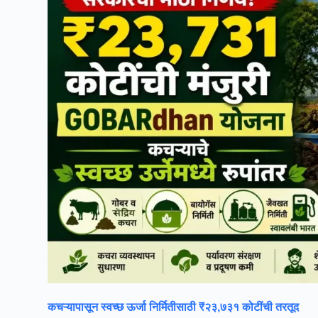
कचऱ्यापासून स्वच्छ ऊर्जा निर्मितीसाठी ₹२३,७३१ कोटींची तरतूद