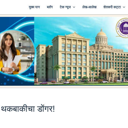
मुख्य पान
ब्लॉग
टेक न्यूज
लेख-आलेख
शेतकरी कट्टा
र थकबाकीचा डोंगर!