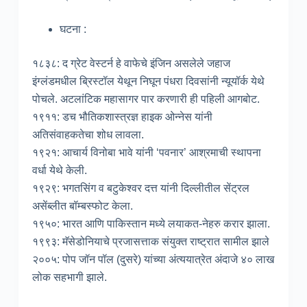
घटना :
१८३८: द ग्रेट वेस्टर्न हे वाफेचे इंजिन असलेले जहाज
इंग्लंडमधील ब्रिस्टॉल येथून निघून पंधरा दिवसांनी न्यूयॉर्क येथे
पोचले. अटलांटिक महासागर पार करणारी ही पहिली आगबोट.
१९११: डच भौतिकशास्त्रज्ञ हाइक ओन्नेस यांनी
अतिसंवाहकतेचा शोध लावला.
१९२१: आचार्य विनोबा भावे यांनी ‘पवनार’ आश्रमाची स्थापना
वर्धा येथे केली.
१९२९: भगतसिंग व बटुकेश्वर दत्त यांनी दिल्लीतील सेंट्रल
असेंब्लीत बॉम्बस्फोट केला.
१९५०: भारत आणि पाकिस्तान मध्ये लयाकत-नेहरु करार झाला.
१९९३: मॅसेडोनियाचे प्रजासत्ताक संयुक्त राष्ट्रात सामील झाले
२००५: पोप जॉन पॉल (दुसरे) यांच्या अंत्ययात्रेत अंदाजे ४० लाख
लोक सहभागी झाले.