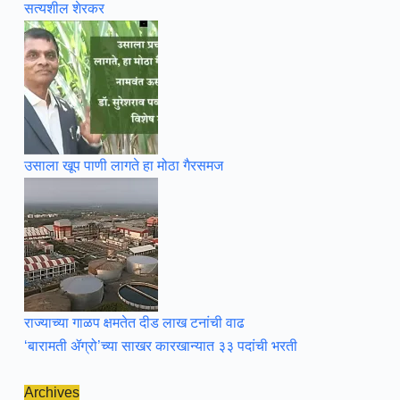
सत्यशील शेरकर
उसाला खूप पाणी लागते हा मोठा गैरसमज
राज्याच्या गाळप क्षमतेत दीड लाख टनांची वाढ
‘बारामती ॲग्रो’च्या साखर कारखान्यात ३३ पदांची भरती
Archives