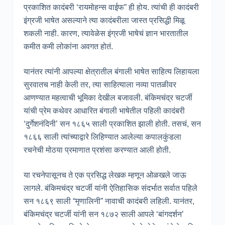
प्रकाशित कादंबरी ‘रायमोहन्स वाईफ” ही होय. त्यांची ही कादंबरी
इंग्रजी भाषेत असल्याने त्या कादंबरीला जास्त प्रसिद्धी मिळू
शकली नाही. कारण, त्यावेळेस इंग्रजी भाषेचं ज्ञान भारतातील
कमीत कमी लोकांना अवगत होतं.
यानंतर त्यांनी आपल्या क्षेत्रातील बंगाली भाषेत साहित्य लिहायला
सुरवातच नाही केली तर, त्या साहित्याला नव्या पातळीवर
आणण्यात महत्वाची भूमिका देखील बजावली. बंकिमचंद्र चटर्जी
यांची प्रेम कथेवर आधारित बंगाली भाषेतील पहिली कादंबरी
‘दुर्गेशनंदिनी’ सन १८६५ साली प्रकाशित झाली होती. तसचं, सन
१८६६ साली त्यांच्याद्वारे लिहिण्यात आलेल्या कपालकुंडला
रचनेची मोठया प्रमाणात प्रशंसा करण्यात आली होती.
या रचनेपासूनच ते एक प्रसिद्ध लेखक म्हणून ओळखले जाऊ
लागले. बंकिमचंद्र चटर्जी यांनी ऐतिहासिक संदर्भात सर्वात पहिले
सन १८६९ साली “मृणालिनी” नावाची कादंबरी लहिली. यानंतर,
बंकिमचंद्र चटर्जी यांनी सन १८७२ साली आपले ‘बांगदर्शन’