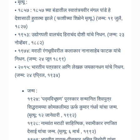
• मृत्यू :
• १८५७ : १८५७ च्या बंडातील स्वातंत्र्यवीर मंगल पांडे हे
देशासाठी हुतात्मा झाले ( फाशीच्या शिक्षेने मृत्यू.) (जन्म: १९ जुलै,
१८२७)
• १९५३: उद्योगपती वालचंद हिराचंद दोशी यांचे निधन. (जन्म: २३
नोव्हेंबर , १८८२)
• १९७४: मराठी रंगभूमीवरील कलाकार नानासाहेब फाटक यांचे
निधन. (जन्म: २४ जून १८९९)
• २०१५: भारतीय पत्रकार आणि लेखक जयकानधन यांचे निधन.
(जन्म: २४ एप्रिल, १९३४)
जन्म :
१९२४: ‘पद्मविभूषण’ पुरस्कार सन्मानित शिवपुत्र
सिद्धरामय्या कोमकलीमठ ऊर्फ कुमार गंधर्व यांचा जन्म.
(मृत्यू: १२ जानेवारी , १९९२)
१९२८: नामवंत मराठी साहित्यिक, स्वामीकार रणजित
देसाई यांचा जन्म. (मृत्यू: ६ मार्च , १९९२)
१९७९: भारतीय गायक-गीतकार अमित त्रिवेदी यांचा