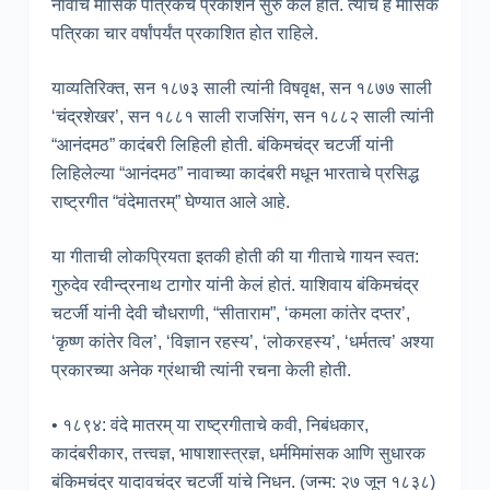
नावाचे मासिक पत्रिकेचे प्रकाशन सुरु केले होते. त्यांचे हे मासिक
पत्रिका चार वर्षांपर्यंत प्रकाशित होत राहिले.
याव्यतिरिक्त, सन १८७३ साली त्यांनी विषवृक्ष, सन १८७७ साली
‘चंद्रशेखर’, सन १८८१ साली राजसिंग, सन १८८२ साली त्यांनी
“आनंदमठ” कादंबरी लिहिली होती. बंकिमचंद्र चटर्जी यांनी
लिहिलेल्या “आनंदमठ” नावाच्या कादंबरी मधून भारताचे प्रसिद्ध
राष्ट्रगीत “वंदेमातरम्” घेण्यात आले आहे.
या गीताची लोकप्रियता इतकी होती की या गीताचे गायन स्वत:
गुरुदेव रवीन्द्रनाथ टागोर यांनी केलं होतं. याशिवाय बंकिमचंद्र
चटर्जी यांनी देवी चौधराणी, “सीताराम”, ‘कमला कांतेर दप्तर’,
‘कृष्ण कांतेर विल’, ‘विज्ञान रहस्य’, ‘लोकरहस्य’, ‘धर्मतत्व’ अश्या
प्रकारच्या अनेक ग्रंथाची त्यांनी रचना केली होती.
• १८९४: वंदे मातरम् या राष्ट्रगीताचे कवी, निबंधकार,
कादंबरीकार, तत्त्वज्ञ, भाषाशास्त्रज्ञ, धर्ममिमांसक आणि सुधारक
बंकिमचंद्र यादावचंद्र चटर्जी यांचे निधन. (जन्म: २७ जून १८३८)