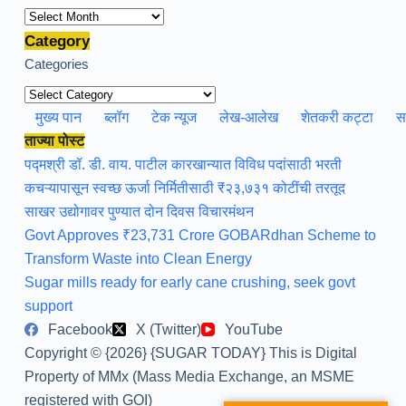
Archives
Category
Categories
मुख्य पान
ब्लॉग
टेक न्यूज
लेख-आलेख
शेतकरी कट्टा
स
ताज्या पोस्ट
पद्मश्री डॉ. डी. वाय. पाटील कारखान्यात विविध पदांसाठी भरती
कचऱ्यापासून स्वच्छ ऊर्जा निर्मितीसाठी ₹२३,७३१ कोटींची तरतूद
साखर उद्योगावर पुण्यात दोन दिवस विचारमंथन
Govt Approves ₹23,731 Crore GOBARdhan Scheme to
Transform Waste into Clean Energy
Sugar mills ready for early cane crushing, seek govt
support
Facebook
X (Twitter)
YouTube
Copyright © {2026} {SUGAR TODAY} This is Digital
Property of MMx (Mass Media Exchange, an MSME
registered with GOI)