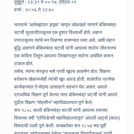
दुर्मुहूर्त : २३:३१ ते ००:१७, एप्रिल ०९
वर्ज्य : २०:५६ ते २२:४०
भारताचे ‘अलेक्झांडर ड्यूमा’ म्हणून ओळखले जाणारे बंकिमचंद्र
चटर्जी सुरवातीपासूनच एक हुशार विध्यार्थी होते. लहान
पणापासूनच त्यांचे मन लिहण्या वाचण्यात रमत असे. अशी महान
बुद्धि असणारे बंकिमचंद्र चटर्जी यांनी आपल्या शालेय जीवनातच
एक कविता लिहून आपल्या लिखाणातून सर्वाना अचंबित करून
टाकल होतं.
तसेच, त्यांना संस्कृत भाषे प्रती खूपच आकर्षण होत. शिक्षणा
बरोबरच खेळामध्येही त्यांची खूप आवड होती. शाळेतील प्रत्येक
कार्यक्रमात ते मोठ्या उत्साहाने सहभाग घेत असतं. आपले
प्राथमिक शिक्षण पूर्ण केल्या नंतर बंकिमचंद्र चटर्जी यांनी आपले
पुढील शिक्षण “मोहसीन” महाविद्यालयात पूर्ण केले.
सन १८५८ साली बंकिमचंद्र चटर्जी यांनी आपल्या वयाच्या
विसाव्या वर्षी “प्रेसिडेन्सी महाविद्यालयातून” आपली आर्ट्स (कला)
विषयाची पदवी पूर्ण केली. याचबरोबर सन १८५७ च्या पूर्वी
स्वातंत्र्य आंदोलनाच्या वेळेला “कलकत्ता विद्यापीठातून” पदवी