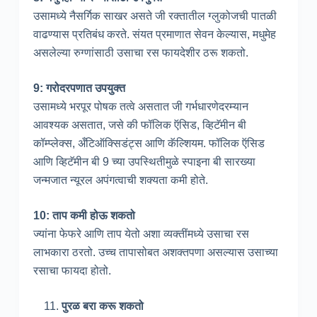
उसामध्ये नैसर्गिक साखर असते जी रक्तातील ग्लुकोजची पातळी
वाढण्यास प्रतिबंध करते. संयत प्रमाणात सेवन केल्यास, मधुमेह
असलेल्या रुग्णांसाठी उसाचा रस फायदेशीर ठरू शकतो.
9: गरोदरपणात उपयुक्त
उसामध्ये भरपूर पोषक तत्वे असतात जी गर्भधारणेदरम्यान
आवश्यक असतात, जसे की फॉलिक ऍसिड, व्हिटॅमीन बी
कॉम्प्लेक्स, अँटिऑक्सिडंट्स आणि कॅल्शियम. फॉलिक ऍसिड
आणि व्हिटॅमीन बी 9 च्या उपस्थितीमुळे स्पाइना बी सारख्या
जन्मजात न्यूरल अपंगत्वाची शक्यता कमी होते.
10: ताप कमी होऊ शकतो
ज्यांना फेफरे आणि ताप येतो अशा व्यक्तींमध्ये उसाचा रस
लाभकारा ठरतो. उच्च तापासोबत अशक्तपणा असल्यास उसाच्या
रसाचा फायदा होतो.
पुरळ बरा करू शकतो