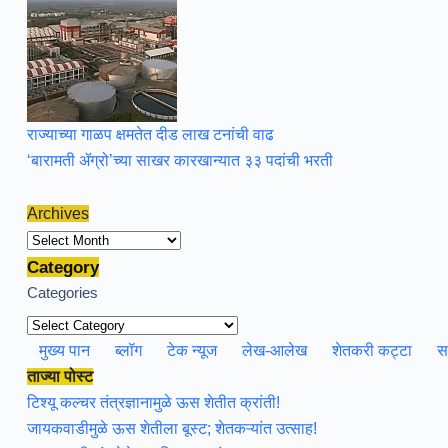
राज्याच्या गाळप क्षमतेत दीड लाख टनांची वाढ
‘बारामती ॲग्रो’च्या साखर कारखान्यात ३३ पदांची भरती
Archives
Archives
Category
Categories
मुख्य पान
ब्लॉग
टेक न्यूज
लेख-आलेख
शेतकरी कट्टा
स
ताज्या पोस्ट
टिश्यू कल्चर तंत्रज्ञानामुळे ऊस शेतीत क्रांती!
जायकवाडीमुळे ऊस शेतीला बूस्ट; शेतकऱ्यांत उत्साह!