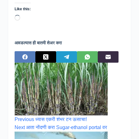
Like this:
Loading…
आवडल्यास ही बातमी शेअर करा
Previous
ध्यास एकरी शंभर टन ऊसाचा!
Next
आता नोंदणी करा Sugar-ethanol portal वर