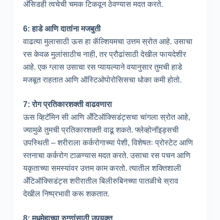
अ‍ॅसिडही त्वचेची चमक टिकवून ठेवण्यास मदत करते.
6: हाडे आणि दातांना मजबुती
वाढत्या मुलासाठी ऊस हा कॅल्शियमचा उत्तम स्रोत आहे. उसाचा
रस केवळ मुलांसाठीच नाही, तर प्रौढांसाठी देखील फायदेशीर
आहे. एक ग्लास उसाचा रस प्यायल्याने वयानुसार तुमची हाडे
मजबूत राहतात आणि ऑस्टिओपोरोसिसचा धोका कमी होतो.
7: रोग प्रतिकारशक्ती वाढवणारा
ऊस व्हिटॅमिन सी आणि अँटिऑक्सिडंट्सचा चांगला स्रोत आहे,
ज्यामुळे तुमची प्रतिकारशक्ती वाढू शकते. फ्लेव्होनॉइड्सची
उपस्थिती – शरीराला कर्करोगाच्या पेशी, विशेषतः प्रोस्टेट आणि
स्तनाचा कर्करोग टाळण्यास मदत करते. उसाचा रस पचन आणि
यकृताच्या समस्यांवर उत्तम काम करतो. त्यातील शक्तिशाली
अँटिऑक्सिडंट्स शरीरातील बिलीरुबिनच्या पातळीचे स्राव
देखील निष्प्रभावी करू शकतात.
8: मधुमेहाच्या रुग्णांसाठी उपयुक्त