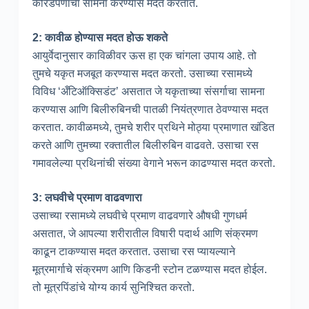
कोरडेपणाचा सामना करण्यास मदत करतात.
2: कावीळ होण्यास मदत होऊ शकते
आयुर्वेदानुसार काविळीवर ऊस हा एक चांगला उपाय आहे. तो
तुमचे यकृत मजबूत करण्यास मदत करतो. उसाच्या रसामध्ये
विविध ‘अँटिऑक्सिडंट’ असतात जे यकृताच्या संसर्गाचा सामना
करण्यास आणि बिलीरुबिनची पातळी नियंत्रणात ठेवण्यास मदत
करतात. कावीळमध्ये, तुमचे शरीर प्रथिने मोठ्या प्रमाणात खंडित
करते आणि तुमच्या रक्तातील बिलीरुबिन वाढवते. उसाचा रस
गमावलेल्या प्रथिनांची संख्या वेगाने भरून काढण्यास मदत करतो.
3: लघवीचे प्रमाण वाढवणारा
उसाच्या रसामध्ये लघवीचे प्रमाण वाढवणारे औषधी गुणधर्म
असतात, जे आपल्या शरीरातील विषारी पदार्थ आणि संक्रमण
काढून टाकण्यास मदत करतात. उसाचा रस प्यायल्याने
मूत्रमार्गाचे संक्रमण आणि किडनी स्टोन टळण्यास मदत होईल.
तो मूत्रपिंडांचे योग्य कार्य सुनिश्चित करतो.