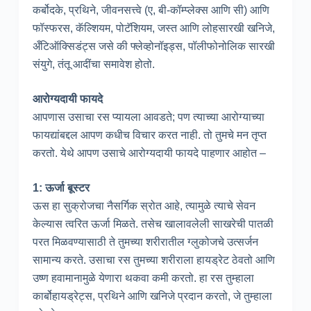
कर्बोदके, प्रथिने, जीवनसत्त्वे (ए, बी-कॉम्प्लेक्स आणि सी) आणि
फॉस्फरस, कॅल्शियम, पोटॅशियम, जस्त आणि लोहसारखी खनिजे,
अँटिऑक्सिडंट्स जसे की फ्लेव्होनॉइड्स, पॉलीफोनोलिक सारखी
संयुगे, तंतू आदींचा समावेश होतो.
आरोग्यदायी फायदे
आपणास उसाचा रस प्यायला आवडते; पण त्याच्या आरोग्याच्या
फायद्यांबद्दल आपण कधीच विचार करत नाही. तो तुमचे मन तृप्त
करतो. येथे आपण उसाचे आरोग्यदायी फायदे पाहणार आहोत –
1: ऊर्जा बूस्टर
ऊस हा सुक्रोजचा नैसर्गिक स्रोत आहे, त्यामुळे त्याचे सेवन
केल्यास त्वरित ऊर्जा मिळते. तसेच खालावलेली साखरेची पातळी
परत मिळवण्यासाठी ते तुमच्या शरीरातील ग्लुकोजचे उत्सर्जन
सामान्य करते. उसाचा रस तुमच्या शरीराला हायड्रेट ठेवतो आणि
उष्ण हवामानामुळे येणारा थकवा कमी करतो. हा रस तुम्हाला
कार्बोहायड्रेट्स, प्रथिने आणि खनिजे प्रदान करतो, जे तुम्हाला