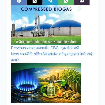
Previous
साखर उद्योगातील CBG : एक मोठी संधी...
Next
गडकरींनी सांगितलेले इथेनॉल स्टोव्ह तंत्रज्ञान नेमके आहे
काय?