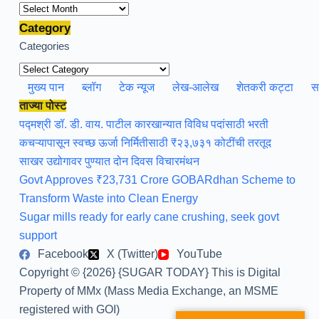
Archives
Category
Categories
मुख्य पान
ब्लॉग
टेक न्यूज
लेख-आलेख
शेतकरी कट्टा
स
ताज्या पोस्ट
पद्मश्री डॉ. डी. वाय. पाटील कारखान्यात विविध पदांसाठी भरती
कचऱ्यापासून स्वच्छ ऊर्जा निर्मितीसाठी ₹२३,७३१ कोटींची तरतूद
साखर उद्योगावर पुण्यात दोन दिवस विचारमंथन
Govt Approves ₹23,731 Crore GOBARdhan Scheme to
Transform Waste into Clean Energy
Sugar mills ready for early cane crushing, seek govt
support
Facebook
X (Twitter)
YouTube
Copyright © {2026} {SUGAR TODAY} This is Digital
Property of MMx (Mass Media Exchange, an MSME
registered with GOI)