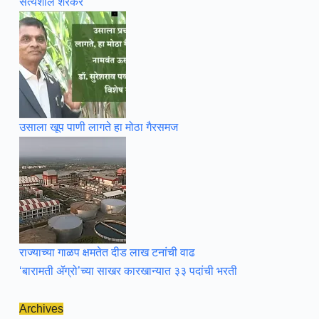
सत्यशील शेरकर
उसाला खूप पाणी लागते हा मोठा गैरसमज
राज्याच्या गाळप क्षमतेत दीड लाख टनांची वाढ
‘बारामती ॲग्रो’च्या साखर कारखान्यात ३३ पदांची भरती
Archives