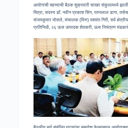
आयोगाची महत्त्वाची बैठक शुक्रवारी साखर संकुलामध्ये झाल
मित्रा, सदस्य डॉ. नवीन प्रकाश सिंग, रतनलाल डागा, तसेच
संजयकुमार भोसले, संचालक (वित्त) यशवंत गिरी, सर्व क्ष
प्रतिनिधी, २६ ऊस उत्पादक शेतकरी, ऊस नियंत्रण मंडळाचे
बैठकीत सर्व संबंधित घटकांचा समावेश केल्याबद्दल आयोगाच्य