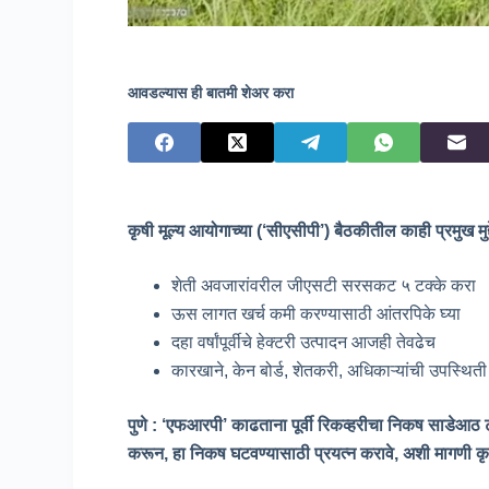
आवडल्यास ही बातमी शेअर करा
कृषी मूल्य आयोगाच्या (‘सीएसीपी’) बैठकीतील काही प्रमुख मुद्द
शेती अवजारांवरील जीएसटी सरसकट ५ टक्के करा
ऊस लागत खर्च कमी करण्यासाठी आंतरपिके घ्या
दहा वर्षांपूर्वीचे हेक्टरी उत्पादन आजही तेवढेच
कारखाने, केन बोर्ड, शेतकरी, अधिकाऱ्यांची उपस्थिती
पुणे : ‘एफआरपी’ काढताना पूर्वी रिकव्हरीचा निकष साडेआठ टक
करून, हा निकष घटवण्यासाठी प्रयत्न करावे, अशी मागणी कृष