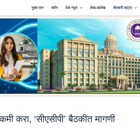
मुख्य पान
ब्लॉग
टेक न्यूज
लेख-आलेख
शेतकरी कट्टा
कमी करा, ‘सीएसीपी’ बैठकीत मागणी