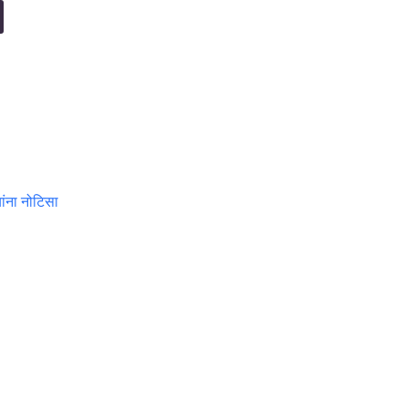
ंना नोटिसा