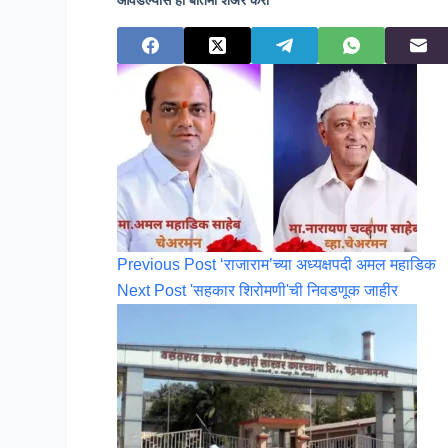
Previous
Post
‘राजाराम’च्या अध्यक्षपदी अमल महाडिक
Next
Post
'सहकार शिरोमणी'ची निवडणूक जाहीर