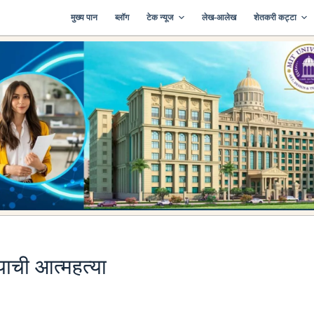
मुख्य पान
ब्लॉग
टेक न्यूज
लेख-आलेख
शेतकरी कट्टा
याची आत्महत्या