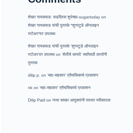
शेखर गायकवाड: वाढदिवस शुभेच्छा-sugartoday
on
शेखर गायकवाड यांची पुस्तके *शुगरटुडे ऑनलाइन
स्टोअर*वर उपलब्ध
शेखर गायकवाड यांची पुस्तके ‘शुगरटुडे ऑनलाइन
स्टोअर’वर उपलब्ध
on
‘शेतीचे कायदे’ सर्वांसाठी उपयोगी
पुस्तक
dilip p.
on
‘महा-सहकार’ त्रैमासिकाचे प्रकाशन
nk
on
‘महा-सहकार’ त्रैमासिकाचे प्रकाशन
Dilip Patil
on
नव्या साखर आयुक्तांनी पदभार स्वीकारला