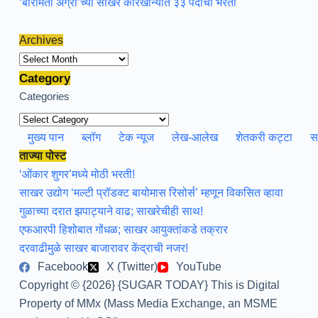
‘बारामती ॲग्रो’च्या साखर कारखान्यात ३३ पदांची भरती
Archives
Archives
Category
Categories
मुख्य पान
ब्लॉग
टेक न्यूज
लेख-आलेख
शेतकरी कट्टा
स
ताज्या पोस्ट
‘ओंकार शुगर’मध्ये मोठी भरती!
साखर उद्योग ‘मल्टी प्रॉडक्ट बायोमास रिसोर्स’ म्हणून विकसित व्हावा
गुळाच्या दरात झपाट्याने वाढ; साखरेचीही साथ!
एफआरपी हिशोबात गोंधळ; साखर आयुक्तांकडे तक्रार
दरवाढीमुळे साखर बाजारावर केंद्राची नजर!
Facebook
X (Twitter)
YouTube
Copyright © {2026} {SUGAR TODAY} This is Digital
Property of MMx (Mass Media Exchange, an MSME