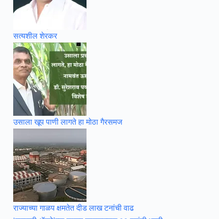
सत्यशील शेरकर
उसाला खूप पाणी लागते हा मोठा गैरसमज
राज्याच्या गाळप क्षमतेत दीड लाख टनांची वाढ