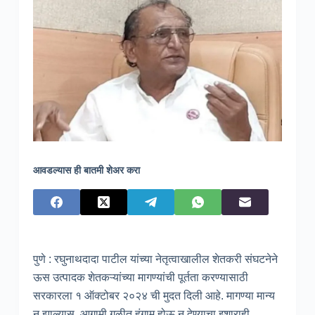
आवडल्यास ही बातमी शेअर करा
पुणे : रघुनाथदादा पाटील यांच्या नेतृत्वाखालील शेतकरी संघटनेने
ऊस उत्पादक शेतकऱ्यांच्या मागण्यांची पूर्तता करण्यासाठी
सरकारला १ ऑक्टोबर २०२४ ची मुदत दिली आहे. मागण्या मान्य
न झाल्यास, आगामी गळीत हंगाम होऊ न देण्याचा इशाराही