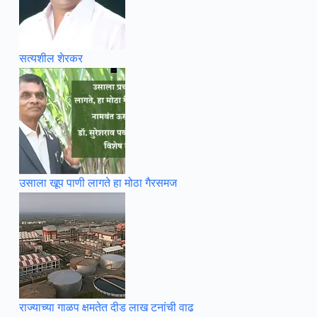
सत्यशील शेरकर
उसाला खूप पाणी लागते हा मोठा गैरसमज
राज्याच्या गाळप क्षमतेत दीड लाख टनांची वाढ