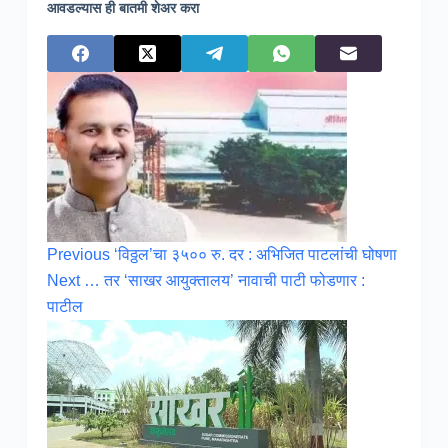
आवडल्यास ही बातमी शेअर करा
Previous
‘विठ्ठल’चा ३५०० रु. दर : अभिजित पाटलांची घोषणा
Next
… तर ‘साखर आयुक्तालय’ नावाची पाटी फोडणार :
पाटील