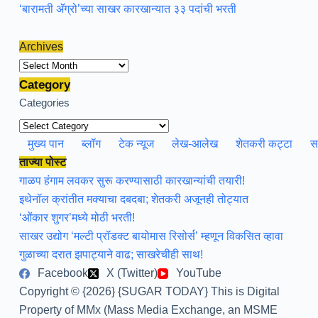
‘बारामती ॲग्रो’च्या साखर कारखान्यात ३३ पदांची भरती
Archives
Archives
Category
Categories
मुख्य पान
ब्लॉग
टेक न्यूज
लेख-आलेख
शेतकरी कट्टा
स
ताज्या पोस्ट
गाळप हंगाम लवकर सुरू करण्यासाठी कारखान्यांची तयारी!
इथेनॉल क्रांतीत मक्याचा दबदबा; शेतकरी अजूनही तोट्यात
‘ओंकार शुगर’मध्ये मोठी भरती!
साखर उद्योग ‘मल्टी प्रॉडक्ट बायोमास रिसोर्स’ म्हणून विकसित व्हावा
गुळाच्या दरात झपाट्याने वाढ; साखरेचीही साथ!
Facebook
X (Twitter)
YouTube
Copyright © {2026} {SUGAR TODAY} This is Digital
Property of MMx (Mass Media Exchange, an MSME